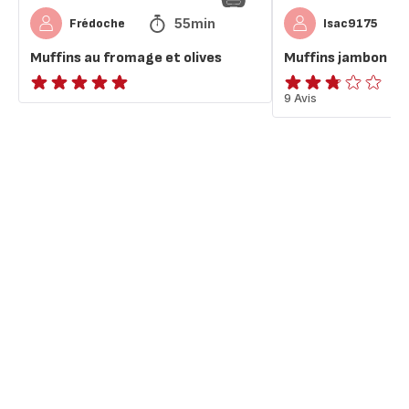
55min
Frédoche
Isac9175
Muffins au fromage et olives
Muffins jambon f
ratings.NaN
ratings.2.7
9 Avis