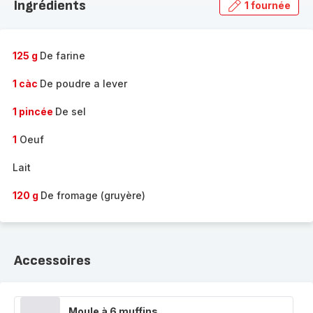
Ingrédients
1 fournée
gamme
complète
-
125 g
De farine
1 càc
De poudre a lever
1 pincée
De sel
1
Oeuf
Lait
120 g
De fromage (gruyère)
Accessoires
Moule à 6 muffins