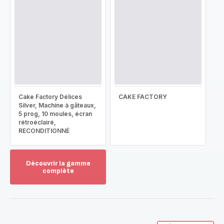
Cake Factory Délices
CAKE FACTORY
Silver, Machine à gâteaux,
5 prog, 10 moules, écran
rétroéclairé,
RECONDITIONNÉ
Découvrir la gamme
complète
Voir
plus...
-
Découvrir
la