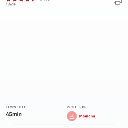
ratings.4.4
1 Avis
TEMPS TOTAL
RECETTE DE
45min
Momona