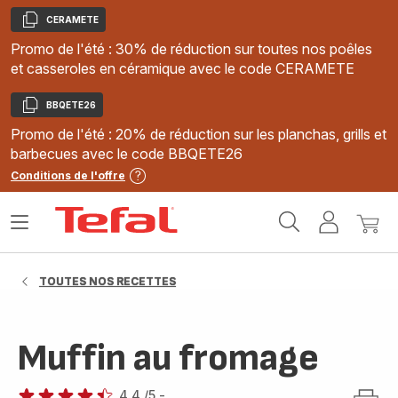
CERAMETE
Copier
Promo de l'été : 30% de réduction sur toutes nos poêles
et casseroles en céramique avec le code CERAMETE
BBQETE26
Copier
Promo de l'été : 20% de réduction sur les planchas, grills et
barbecues avec le code BBQETE26
Conditions de l'offre
Accueil
Ouvrir
Mon
Mon
Tefal
le
compte
panie
menu
TOUTES NOS RECETTES
Muffin au fromage
4.4
/5
-