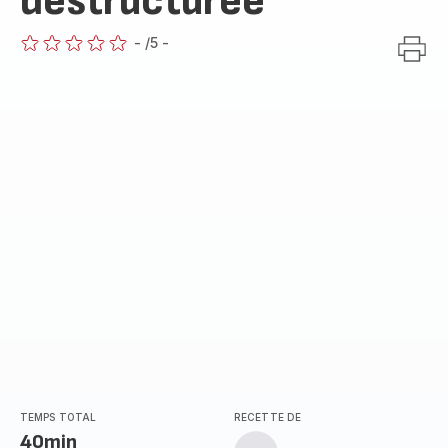
déstructurée
-
/5
-
ratings.0
TEMPS TOTAL
RECETTE DE
40min