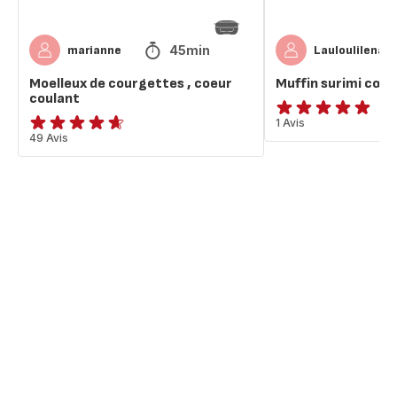
45min
marianne
Lauloulilena
Moelleux de courgettes , coeur
Muffin surimi cœur
coulant
Avis
1 Avis
ratings.4.6
49 Avis
5
étoiles
(moyenne)