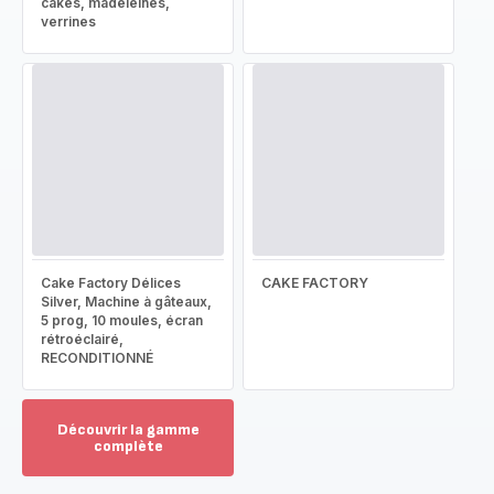
cakes, madeleines,
verrines
Cake Factory Délices
CAKE FACTORY
Silver, Machine à gâteaux,
5 prog, 10 moules, écran
rétroéclairé,
RECONDITIONNÉ
Découvrir la gamme
complète
Voir
plus...