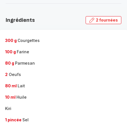
-
Découvrir
la
Ingrédients
2 fournées
gamme
complète
-
300 g
Courgettes
100 g
Farine
80 g
Parmesan
2
Oeufs
80 ml
Lait
10 ml
Huile
Kiri
1 pincée
Sel