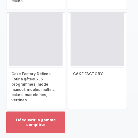
cakes
Cake Factory Délices,
CAKE FACTORY
Four à gâteaux, 5
programmes, mode
manuel, moules muffins,
cakes, madeleines,
verrines
Découvrir la gamme
complète
Voir
plus...