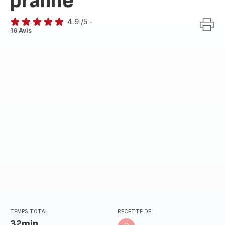
praliné
4.9
/5
-
ratings.4.9
16 Avis
TEMPS TOTAL
RECETTE DE
32min