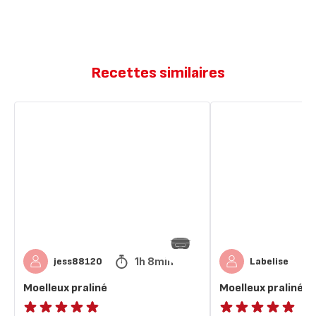
Recettes similaires
Moelleux
Moelleux
praliné
praliné
1h 8min
jess88120
Labelise
Moelleux praliné
Moelleux praliné