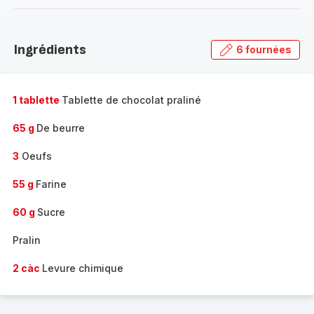
-
Découvrir
la
Ingrédients
6 fournées
gamme
complète
-
1 tablette
Tablette de chocolat praliné
65 g
De beurre
3
Oeufs
55 g
Farine
60 g
Sucre
Pralin
2 càc
Levure chimique