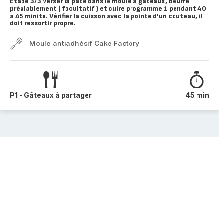
Étape 3/3 Verser la pâte dans le moule à gâteaux, beurré
préalablement ( facultatif ) et cuire programme 1 pendant 40
a 45 minite. Vérifier la cuisson avec la pointe d'un couteau, il
doit ressortir propre.
Moule antiadhésif Cake Factory
P1 - Gâteaux à partager
45 min