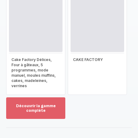
Cake Factory Délices,
CAKE FACTORY
Four à gâteaux, 5
programmes, mode
manuel, moules muffins,
cakes, madeleines,
verrines
Découvrir la gamme
complète
Voir
plus...
-
Découvrir