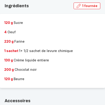
la
Ingrédients
1 fournée
gamme
complète
-
120 g
Sucre
4
Oeuf
220 g
Farine
1 sachet
1+ 1/2 sachet de levure chimique
130 g
Créme liquide entiere
200 g
Chocolat noir
120 g
Beurre
Accessoires