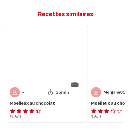
Recettes similaires
Moelleux
Moelleux
au
au
chocolat
chocolat
35min
-
Morgane61
Moelleux au chocolat
Moelleux au choco
ratings.4.4
13 Avis
ratings.3.3
3 Avis