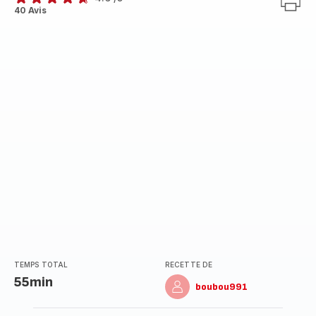
ratings.4.6
40 Avis
TEMPS TOTAL
RECETTE DE
55min
boubou991