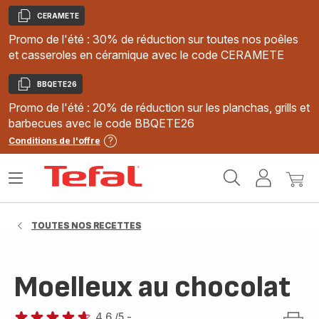
CERAMETE
Copier
Promo de l'été : 30% de réduction sur toutes nos poêles
et casseroles en céramique avec le code CERAMETE
BBQETE26
Copier
Promo de l'été : 20% de réduction sur les planchas, grills et
barbecues avec le code BBQETE26
Conditions de l'offre
Accueil
Ouvrir
Mon
Mon
Tefal
le
compte
panie
menu
TOUTES NOS RECETTES
Moelleux au chocolat
4.6
/5
-