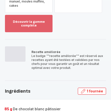
manuel, moules muffins,
cakes
Découvrir la gamme
complète
Voir
plus...
-
Découvrir
la
Recette améliorée
gamme
Le badge ""recette améliorée"" est réservé aux
complète
recettes ayant été testées et validées par nos
-
chefs pour vous garantir un goût et un résultat
optimal avec votre produit.
Ingrédients
1 fournée
85 g
De chocolat blanc pâtissier