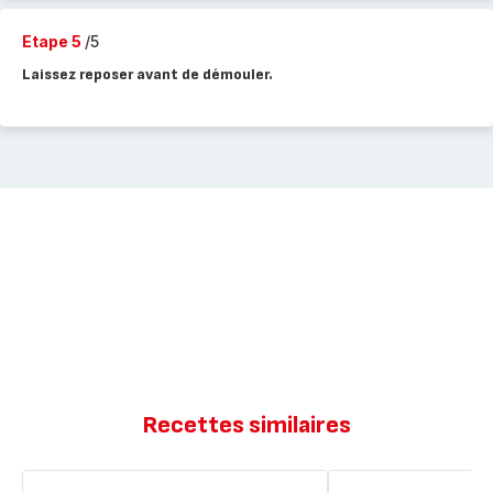
Etape 5
/5
Laissez reposer avant de démouler.
Recettes similaires
Moelleux
Moelleux