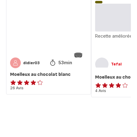
au
au
chocolat
chocolat
blanc
blanc
Recette améliorée
53min
didier03
Tefal
Moelleux au chocolat blanc
Moelleux au choco
ratings.4.2
26 Avis
ratings.3.8
4 Avis