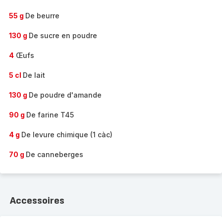
55 g
De beurre
130 g
De sucre en poudre
4
Œufs
5 cl
De lait
130 g
De poudre d'amande
90 g
De farine T45
4 g
De levure chimique (1 càc)
70 g
De canneberges
Accessoires