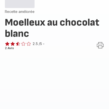
Recette améliorée
Moelleux au chocolat
blanc
2.5
/5
-
ratings.2.5
2 Avis