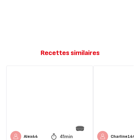
Recettes similaires
Moelleux
Moelleux
ananas
vanille
vanille
41min
Alex44
Charline1401