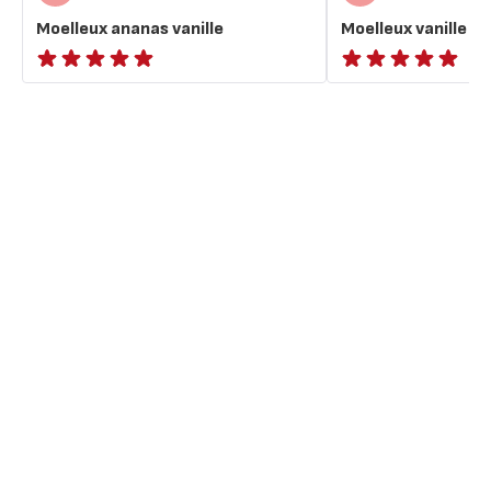
Moelleux ananas vanille
Moelleux vanille
ratings.NaN
ratings.NaN