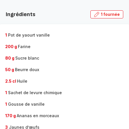
Découvrir
la
Ingrédients
1 fournée
gamme
complète
-
1
Pot de yaourt vanille
200 g
Farine
80 g
Sucre blanc
50 g
Beurre doux
2.5 cl
Huile
1
Sachet de levure chimique
1
Gousse de vanille
170 g
Ananas en morceaux
3
Jaunes d’œufs