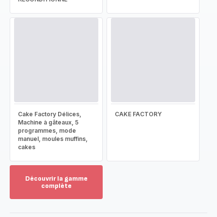
Cake Factory Délices,
CAKE FACTORY
Machine à gâteaux, 5
programmes, mode
manuel, moules muffins,
cakes
Découvrir la gamme
complète
Voir
plus...
-