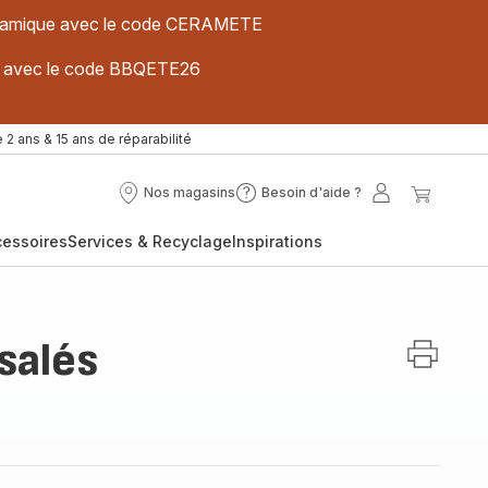
 céramique avec le code CERAMETE
ues avec le code BBQETE26
 2 ans & 15 ans de réparabilité
Nos magasins
Besoin d'aide ?
Nos
Besoin
Mon
Mon
magasins
d'aide
compte
panier
cessoires
Services & Recyclage
Inspirations
?
salés