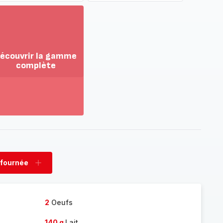
écouvrir la gamme
complète
ir
us...
couvrir
amme
mplète
 fournée
rimer
Ajouter
née
fournée
2
Oeufs
140 g
Lait