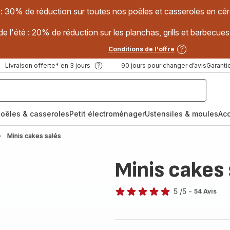
 : 30% de réduction sur toutes nos poêles et casseroles en
e l'été : 20% de réduction sur les planchas, grills et barbec
Conditions de l'offre
Livraison offerte* en 3 jours
90 jours pour changer d’avis
Garantie
oêles & casseroles
Petit électroménager
Ustensiles & moules
Ac
Minis cakes salés
Minis cakes 
5
/5
-
54 Avis
Avis
5
étoiles