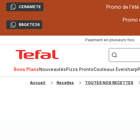
Promo de l'été
CERAMETE
Copier
Promo d
BBQETE26
Copier
Paiement en plusieurs fois
["Poêles
inox,
Accueil
Cake
Factory,
Tefal
Planchas,
Céramique..."]
Bons Plans
Nouveautés
Pizza Pronto
Couteaux Eversharp
P
Accueil
Recettes
TOUTES NOS RECETTES