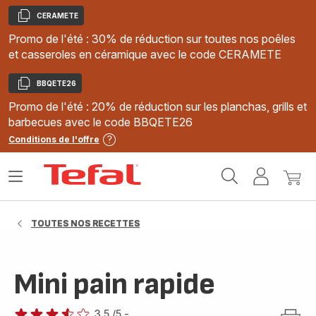
CERAMETE
Copier
Promo de l'été : 30% de réduction sur toutes nos poêles
et casseroles en céramique avec le code CERAMETE
BBQETE26
Copier
Promo de l'été : 20% de réduction sur les planchas, grills et
barbecues avec le code BBQETE26
Conditions de l'offre
Accueil
Ouvrir
Mon
Mon
Tefal
le
compte
panie
menu
TOUTES NOS RECETTES
Mini pain rapide
3.5
/5
-