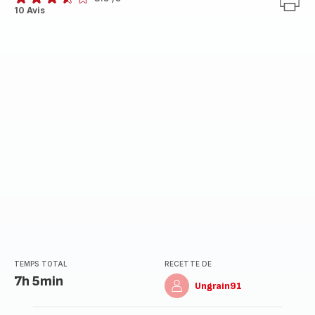
ratings.3.5
10 Avis
TEMPS TOTAL
RECETTE DE
7h 5min
Ungrain91