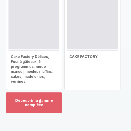
Cake Factory Délices,
CAKE FACTORY
Four à gâteaux, 5
programmes, mode
manuel, moules muffins,
cakes, madeleines,
verrines
Découvrir la gamme
complète
Voir
plus...
-
Découvrir