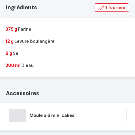
la
Ingrédients
1 fournée
gamme
complète
-
375 g
Farine
12 g
Levure boulangère
8 g
Sel
300 ml
D'eau
Accessoires
Moule à 6 mini cakes