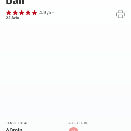
ball
4.9
/5
-
ratings.4.9
22 Avis
TEMPS TOTAL
RECETTE DE
40min