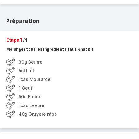
Préparation
Etape 1
/4
Mélanger tous les ingrédients sauf Knackis
30g Beurre
5cl Lait
1càs Moutarde
1 Oeuf
50g Farine
1càc Levure
40g Gruyère râpé