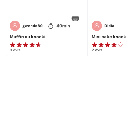
40min
gwendo89
Didia
Muffin au knacki
Mini cake knacki
ratings.4.6
8 Avis
Avis
2 Avis
4
étoiles
(moyenne)