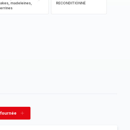
akes, madeleines,
RECONDITIONNÉ
errines
 fournée
rimer
Ajouter
née
fournée