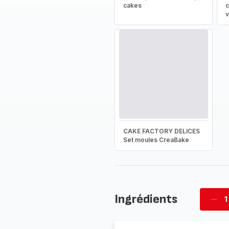
cakes
c
v
CAKE FACTORY DELICES
Set moules CreaBake
Ingrédients
1
Supp
four