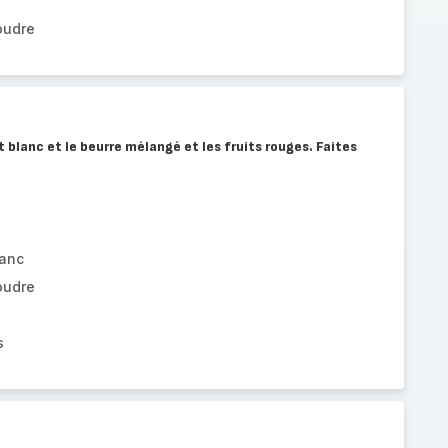
oudre
t blanc et le beurre mélangé et les fruits rouges. Faites
lanc
oudre
s