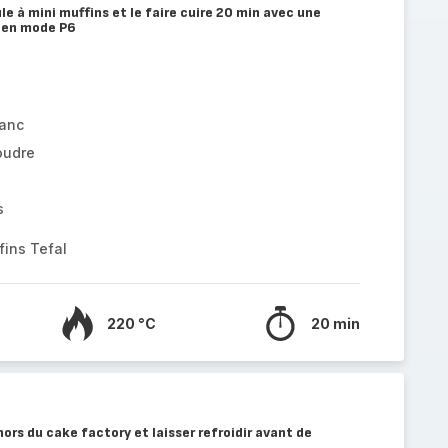
e à mini muffins et le faire cuire 20 min avec une
 en mode P6
lanc
oudre
s
fins Tefal
220 °C
20 min
hors du cake factory et laisser refroidir avant de