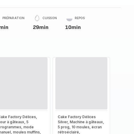
PRÉPARATION
CUISSON
REPOS
min
29min
10min
ake Factory Délices,
Cake Factory Délices
our à gâteaux, 5
Silver, Machine à gâteaux,
programmes, mode
5 prog, 10 moules, écran
anuel, moules muffins,
rétroéclairé,