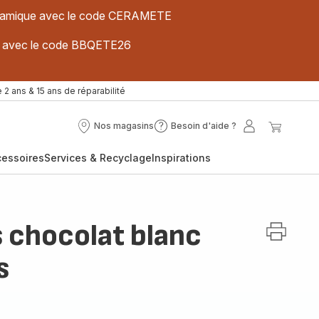
 céramique avec le code CERAMETE
ues avec le code BBQETE26
 2 ans & 15 ans de réparabilité
Nos magasins
Besoin d'aide ?
Nos
Besoin
Mon
Mon
magasins
d'aide
compte
panier
cessoires
Services & Recyclage
Inspirations
?
s chocolat blanc
s