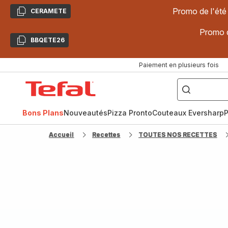
Promo de l'été
CERAMETE
Copier
Promo d
BBQETE26
Copier
Paiement en plusieurs fois
["Poêles
inox,
Accueil
Cake
Factory,
Tefal
Planchas,
Céramique..."]
Bons Plans
Nouveautés
Pizza Pronto
Couteaux Eversharp
P
Accueil
Recettes
TOUTES NOS RECETTES