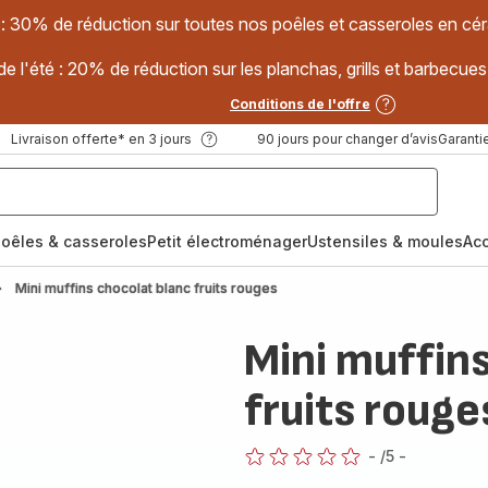
 : 30% de réduction sur toutes nos poêles et casseroles en
e l'été : 20% de réduction sur les planchas, grills et barbec
Conditions de l'offre
Livraison offerte* en 3 jours
90 jours pour changer d’avis
Garantie
oêles & casseroles
Petit électroménager
Ustensiles & moules
Ac
Mini muffins chocolat blanc fruits rouges
Mini muffin
fruits rouge
-
/5
-
ratings.0