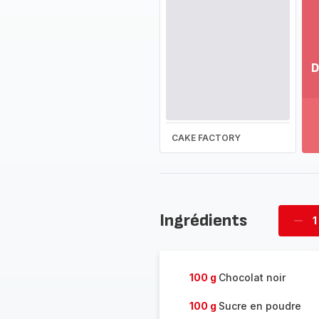
D
Vo
pl
-
Dé
CAKE FACTORY
la
g
co
-
Ingrédients
1
Supp
four
100 g
Chocolat noir
100 g
Sucre en poudre