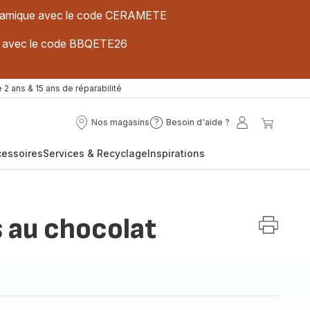
 céramique avec le code CERAMETE
ues avec le code BBQETE26
 2 ans & 15 ans de réparabilité
Nos magasins
Besoin d'aide ?
Nos
Besoin
Mon
Mon
magasins
d'aide
compte
panier
cessoires
Services & Recyclage
Inspirations
?
s au chocolat