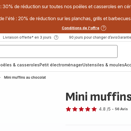
 : 30% de réduction sur toutes nos poêles et casseroles en
e l'été : 20% de réduction sur les planchas, grills et barbec
Conditions de l'offre
Livraison offerte* en 3 jours
90 jours pour changer d’avis
Garantie
oêles & casseroles
Petit électroménager
Ustensiles & moules
Ac
Mini muffins au chocolat
Mini muffin
4.8
/5
-
56 Avis
ratings.4.8