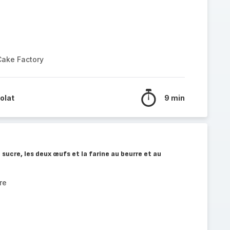
Cake Factory
olat
9 min
sucre, les deux œufs et la farine au beurre et au
re