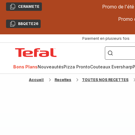
Promo de l'été
CERAMETE
Copier
Promo d
BBQETE26
Copier
Paiement en plusieurs fois
["Poêles
inox,
Accueil
Cake
Factory,
Tefal
Planchas,
Céramique..."]
Bons Plans
Nouveautés
Pizza Pronto
Couteaux Eversharp
P
Accueil
Recettes
TOUTES NOS RECETTES