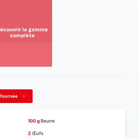
écouvrir la gamme
complète
ir
us...
couvrir
amme
mplète
 fournée
rimer
Ajouter
née
fournée
100 g
Beurre
2
Œufs