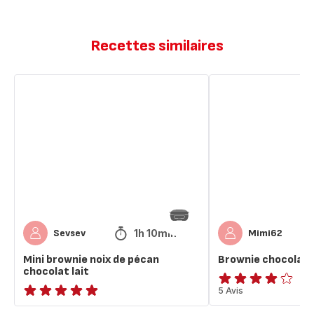
Recettes similaires
Mini
Brownie
brownie
chocolat
noix
et
de
noix
pécan
de
chocolat
pécan
lait
1h 10min
Sevsev
Mimi62
Mini brownie noix de pécan
Brownie chocolat e
chocolat lait
ratings.4.1
5 Avis
ratings.NaN