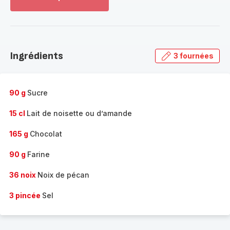
Voir
plus...
-
Découvrir
la
Ingrédients
3 fournées
gamme
complète
-
90 g
Sucre
15 cl
Lait de noisette ou d’amande
165 g
Chocolat
90 g
Farine
36 noix
Noix de pécan
3 pincée
Sel