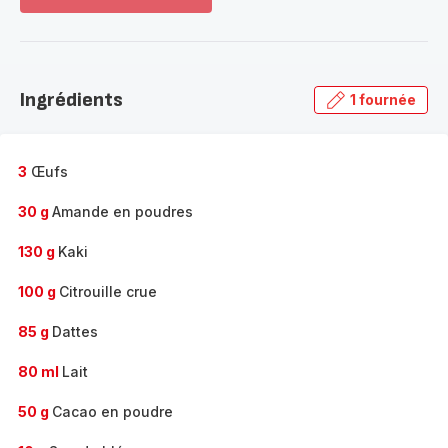
Voir
plus...
-
Découvrir
la
Ingrédients
1 fournée
gamme
complète
-
3
Œufs
30 g
Amande en poudres
130 g
Kaki
100 g
Citrouille crue
85 g
Dattes
80 ml
Lait
50 g
Cacao en poudre