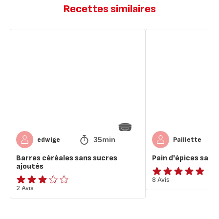
Recettes similaires
Barres
Pain
céréales
d'épices
sans
sans
sucres
sucres
ajoutés
ajoutés
35min
edwige
Paillette
Barres céréales sans sucres
Pain d'épices sans
ajoutés
ratings.4.8
8 Avis
Avis
2 Avis
3
étoiles
(moyenne)