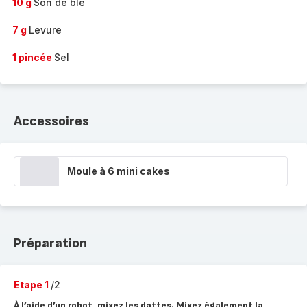
10 g
Son de blé
7 g
Levure
1 pincée
Sel
Accessoires
Moule à 6 mini cakes
Préparation
Etape 1
/2
À l’aide d’un robot, mixez les dattes. Mixez également la