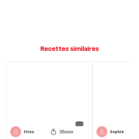
Recettes similaires
Mini
Mini
croissants
fourré
à
au
la
nutella
pâte
à
tartiner
35min
titou
Sophie