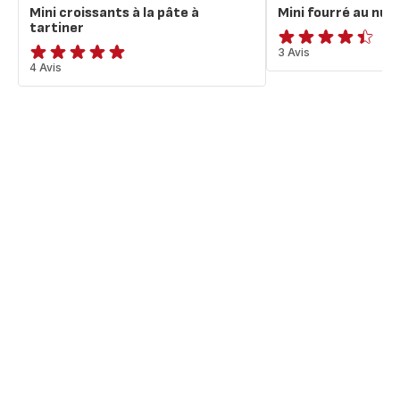
Mini croissants à la pâte à
Mini fourré au nute
tartiner
ratings.4.4
3 Avis
Avis
4 Avis
5
étoiles
(moyenne)