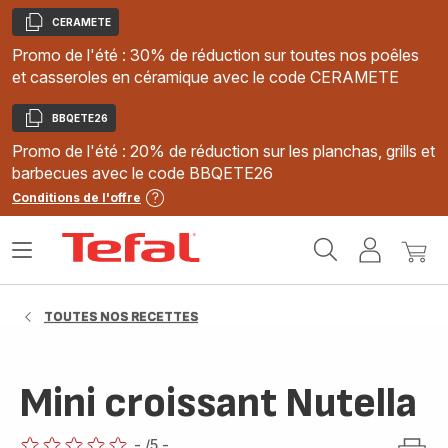
CERAMETE
Copier
Promo de l'été : 30% de réduction sur toutes nos poêles
et casseroles en céramique avec le code CERAMETE
BBQETE26
Copier
Promo de l'été : 20% de réduction sur les planchas, grills et
barbecues avec le code BBQETE26
Conditions de l'offre
Accueil
Ouvrir
Mon
Mon
Tefal
le
compte
panie
menu
TOUTES NOS RECETTES
Mini croissant Nutella
-
/5
-