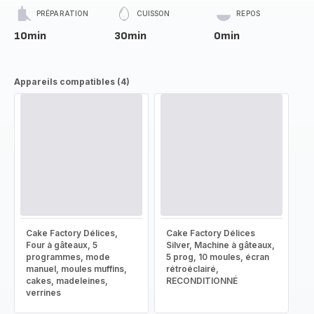
PRÉPARATION
CUISSON
REPOS
10min
30min
0min
Appareils compatibles (4)
Cake Factory Délices,
Cake Factory Délices
Four à gâteaux, 5
Silver, Machine à gâteaux,
programmes, mode
5 prog, 10 moules, écran
manuel, moules muffins,
rétroéclairé,
cakes, madeleines,
RECONDITIONNÉ
verrines