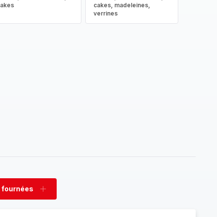
cakes
cakes, madeleines,
verrines
 fournées
rimer
Ajouter
nées
fournées