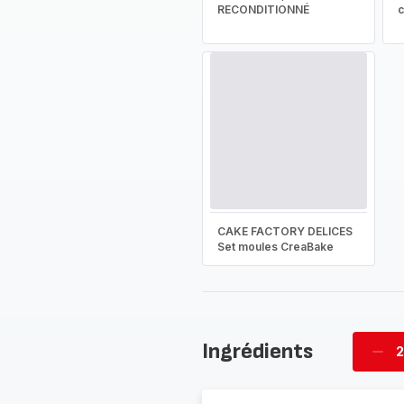
RECONDITIONNÉ
CAKE FACTORY DELICES
Set moules CreaBake
Ingrédients
2
Supp
four