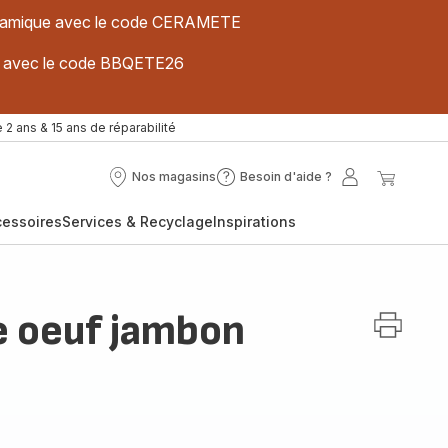
 céramique avec le code CERAMETE
ues avec le code BBQETE26
 2 ans & 15 ans de réparabilité
Nos magasins
Besoin d'aide ?
Nos
Besoin
Mon
Mon
magasins
d'aide
compte
panier
cessoires
Services & Recyclage
Inspirations
?
e oeuf jambon