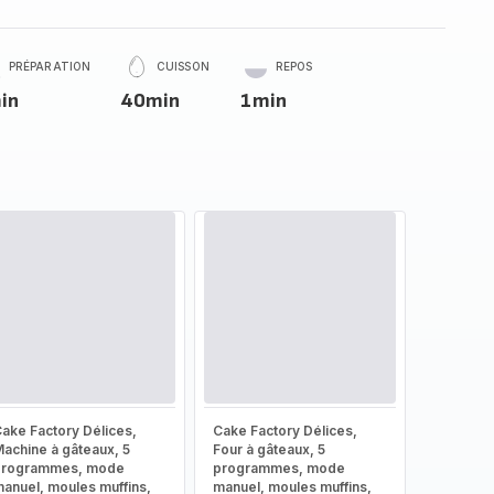
PRÉPARATION
CUISSON
REPOS
in
40min
1min
ake Factory Délices,
Cake Factory Délices,
achine à gâteaux, 5
Four à gâteaux, 5
programmes, mode
programmes, mode
anuel, moules muffins,
manuel, moules muffins,