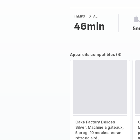
5
étoiles
(moyenne)
TEMPS TOTAL
46min
5m
Appareils compatibles (4)
Cake Factory Délices
C
Silver, Machine à gâteaux,
M
5 prog, 10 moules, écran
rétroéclairé,
m