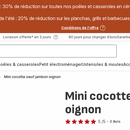
 : 30% de réduction sur toutes nos poêles et casseroles en
e l'été : 20% de réduction sur les planchas, grills et barbec
Conditions de l'offre
Livraison offerte* en 3 jours
90 jours pour changer d’avis
Garantie
oêles & casseroles
Petit électroménager
Ustensiles & moules
Ac
Mini cocotte oeuf jambon oignon
Mini cocott
oignon
5
/5
-
2 Avis
Avis