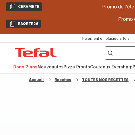
Promo de l'été
CERAMETE
Copier
Promo d
BBQETE26
Copier
Paiement en plusieurs fois
["Poêles
inox,
Accueil
Cake
Factory,
Tefal
Planchas,
Céramique..."]
Bons Plans
Nouveautés
Pizza Pronto
Couteaux Eversharp
P
Accueil
Recettes
TOUTES NOS RECETTES