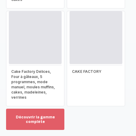
Cake Factory Délices,
CAKE FACTORY
Four à gâteaux, 5
programmes, mode
manuel, moules muffins,
cakes, madeleines,
verrines
Découvrir la gamme
complète
Voir
plus...