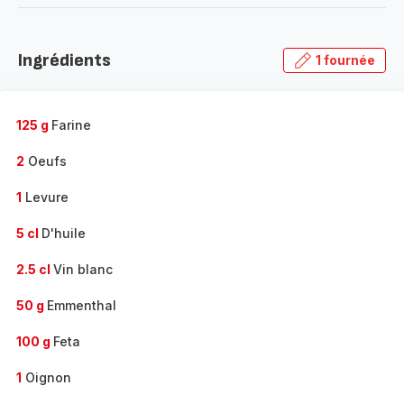
-
Découvrir
la
Ingrédients
1 fournée
gamme
complète
-
125 g
Farine
2
Oeufs
1
Levure
5 cl
D'huile
2.5 cl
Vin blanc
50 g
Emmenthal
100 g
Feta
1
Oignon