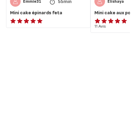
55min
Emmie31
Elishaya
Mini cake épinards feta
Mini cake aux poiv
ratings.NaN
Avis
11 Avis
5
étoiles
(moyenne)