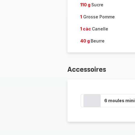
110 g
Sucre
1
Grosse Pomme
1 càc
Canelle
40 g
Beurre
Accessoires
6 moules min