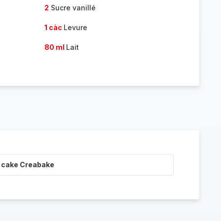
2
Sucre vanillé
1 càc
Levure
80 ml
Lait
i cake Creabake