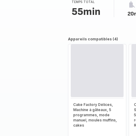
(moyenne)
TEMPS TOTAL
55min
20
Appareils compatibles (4)
Cake Factory Délices,
C
Machine à gâteaux, 5
S
programmes, mode
5
manuel, moules muffins,
r
cakes