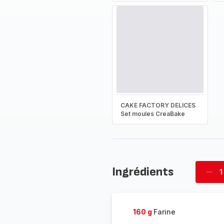
CAKE FACTORY DELICES
Set moules CreaBake
Ingrédients
1
Supp
four
160 g
Farine