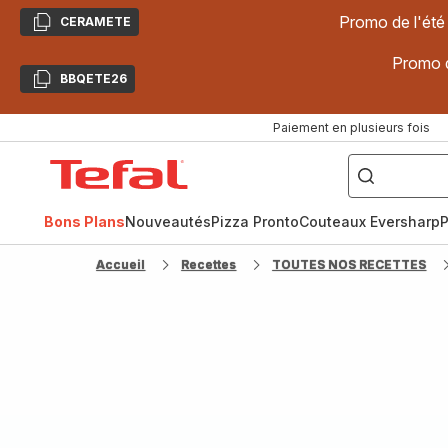
Promo de l'été
CERAMETE
Copier
Promo d
BBQETE26
Copier
Paiement en plusieurs fois
["Poêles
inox,
Accueil
Cake
Factory,
Tefal
Planchas,
Céramique..."]
Bons Plans
Nouveautés
Pizza Pronto
Couteaux Eversharp
P
Accueil
Recettes
TOUTES NOS RECETTES