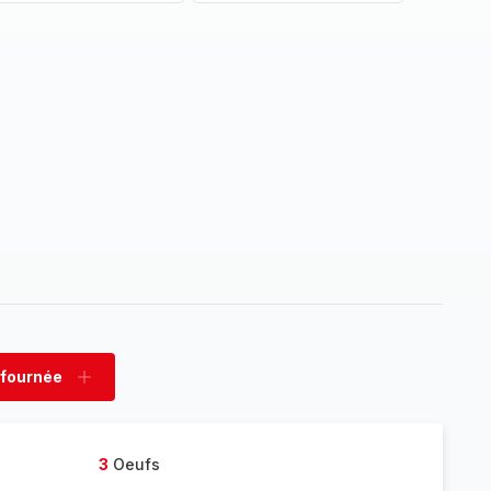
 fournée
rimer
Ajouter
née
fournée
3
Oeufs