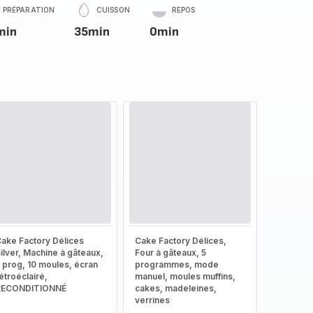
PRÉPARATION
CUISSON
REPOS
min
35min
0min
ake Factory Délices
Cake Factory Délices,
ilver, Machine à gâteaux,
Four à gâteaux, 5
 prog, 10 moules, écran
programmes, mode
étroéclairé,
manuel, moules muffins,
RECONDITIONNÉ
cakes, madeleines,
verrines