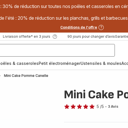
 : 30% de réduction sur toutes nos poêles et casseroles en
e l'été : 20% de réduction sur les planchas, grills et barbec
Conditions de l'offre
Livraison offerte* en 3 jours
90 jours pour changer d’avis
Garantie
oêles & casseroles
Petit électroménager
Ustensiles & moules
Ac
Mini Cake Pomme Canelle
Mini Cake 
5
/5
-
3 Avis
Avis
5
étoiles