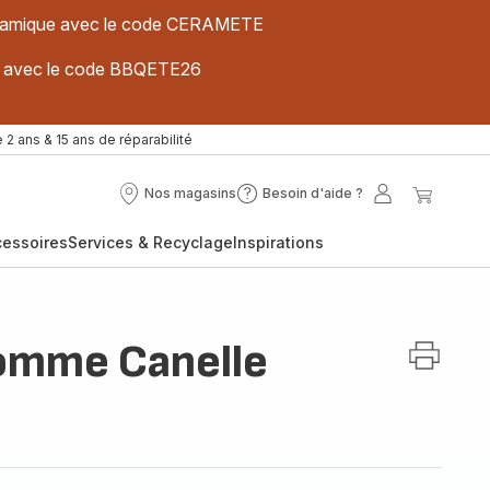
 céramique avec le code CERAMETE
ues avec le code BBQETE26
 2 ans & 15 ans de réparabilité
Nos magasins
Besoin d'aide ?
Nos
Besoin
Mon
Mon
magasins
d'aide
compte
panier
cessoires
Services & Recyclage
Inspirations
?
Pomme Canelle