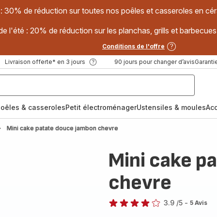
 : 30% de réduction sur toutes nos poêles et casseroles en
e l'été : 20% de réduction sur les planchas, grills et barbec
Conditions de l'offre
Livraison offerte* en 3 jours
90 jours pour changer d’avis
Garantie
oêles & casseroles
Petit électroménager
Ustensiles & moules
Ac
Mini cake patate douce jambon chevre
Mini cake p
chevre
3.9
/5
-
5 Avis
ratings.3.9