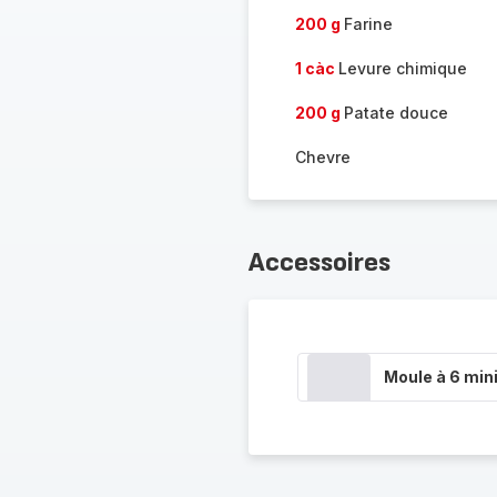
200 g
Farine
1 càc
Levure chimique
200 g
Patate douce
Chevre
Accessoires
Moule à 6 min