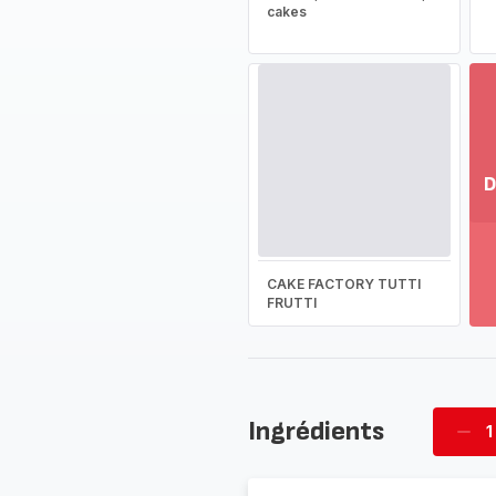
cakes
D
Vo
pl
-
CAKE FACTORY TUTTI
Dé
FRUTTI
la
g
co
-
Ingrédients
1
Supp
four