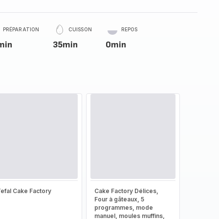
PRÉPARATION
CUISSON
REPOS
min
35min
0min
efal Cake Factory
Cake Factory Délices,
Four à gâteaux, 5
programmes, mode
manuel, moules muffins,