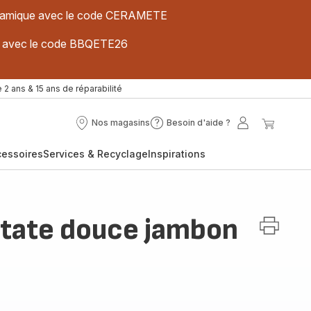
 céramique avec le code CERAMETE
ues avec le code BBQETE26
 2 ans & 15 ans de réparabilité
Nos magasins
Besoin d'aide ?
Nos
Besoin
Mon
Mon
magasins
d'aide
compte
panier
cessoires
Services & Recyclage
Inspirations
?
atate douce jambon