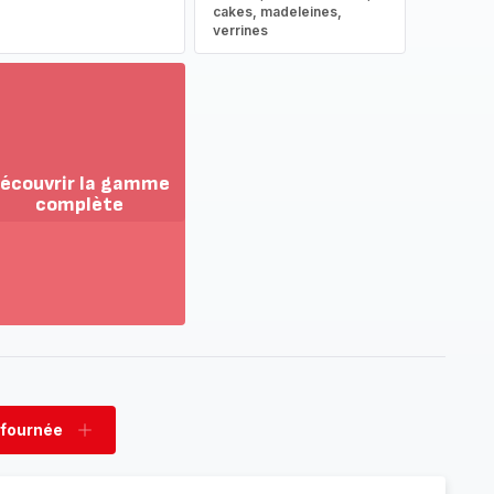
cakes, madeleines,
verrines
écouvrir la gamme
complète
ir
us...
couvrir
amme
mplète
 fournée
rimer
Ajouter
née
fournée