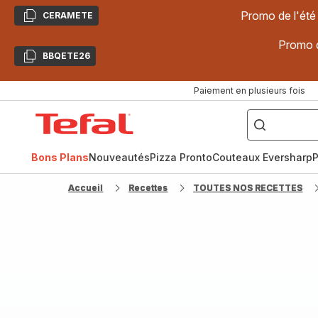
Promo de l'été
CERAMETE
Copier
Promo d
BBQETE26
Copier
Paiement en plusieurs fois
["Poêles
inox,
Accueil
Cake
Factory,
Tefal
Planchas,
Céramique..."]
Bons Plans
Nouveautés
Pizza Pronto
Couteaux Eversharp
P
Accueil
Recettes
TOUTES NOS RECETTES