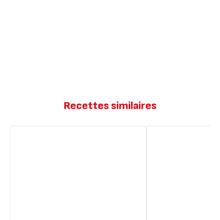
Recettes similaires
Mini
Mini
cakes
cakes
chorizo
chorizo