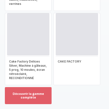
verrines
Cake Factory Délices
CAKE FACTORY
Silver, Machine à gâteaux,
5 prog, 10 moules, écran
rétroéclairé,
RECONDITIONNÉ
Découvrir la gamme
complète
Voir
plus...