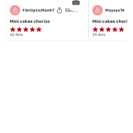
55min
FibrOpticMan67
Mayaya74
Mini cakes chorizo
Mini cakes chorizo
ratings.4.9
42 Avis
ratings.4.8
25 Avis