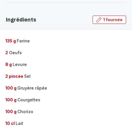
-
Découvrir
la
Ingrédients
1 fournée
gamme
complète
-
135 g
Farine
2
Oeufs
8 g
Levure
2 pincée
Sel
100 g
Gruyère râpée
100 g
Courgettes
100 g
Chorizo
10 cl
Lait