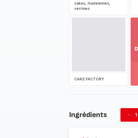
cakes, madeleines,
verrines
D
Vo
pl
-
Dé
CAKE FACTORY
la
g
co
-
Ingrédients
1
Supp
four