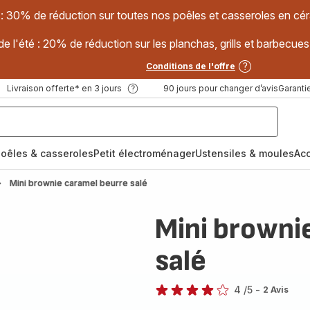
 : 30% de réduction sur toutes nos poêles et casseroles en
e l'été : 20% de réduction sur les planchas, grills et barbec
Conditions de l'offre
Livraison offerte* en 3 jours
90 jours pour changer d’avis
Garantie
oêles & casseroles
Petit électroménager
Ustensiles & moules
Ac
Mini brownie caramel beurre salé
Mini browni
salé
4
/5
-
2 Avis
Avis