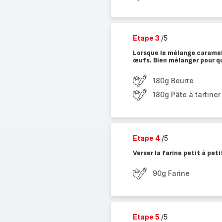
Etape 3
/5
Lorsque le mélange caramel 
œufs. Bien mélanger pour q
180g Beurre
180g Pâte à tartine
Etape 4
/5
Verser la farine petit à pe
90g Farine
Etape 5
/5