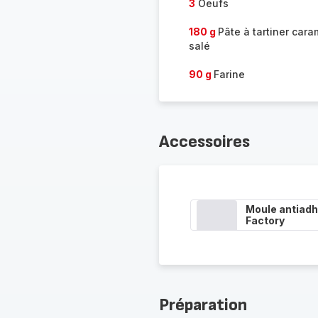
3
Oeufs
180 g
Pâte à tartiner cara
salé
90 g
Farine
Accessoires
Moule antiadh
Factory
Préparation