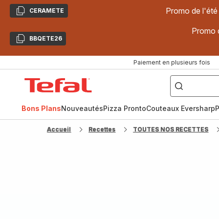
Promo de l'été
CERAMETE
Copier
Promo d
BBQETE26
Copier
Paiement en plusieurs fois
["Poêles
inox,
Accueil
Cake
Factory,
Tefal
Planchas,
Céramique..."]
Bons Plans
Nouveautés
Pizza Pronto
Couteaux Eversharp
P
Accueil
Recettes
TOUTES NOS RECETTES