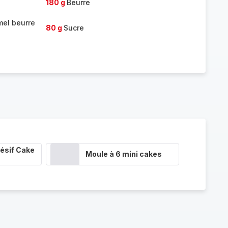
180 g
Beurre
mel beurre
80 g
Sucre
ésif Cake
Moule à 6 mini cakes