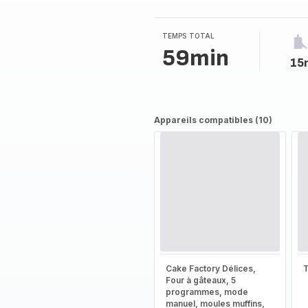
4
étoiles
(moyenne)
TEMPS TOTAL
59min
15
Appareils compatibles (10)
Cake Factory Délices,
T
Four à gâteaux, 5
programmes, mode
manuel, moules muffins,