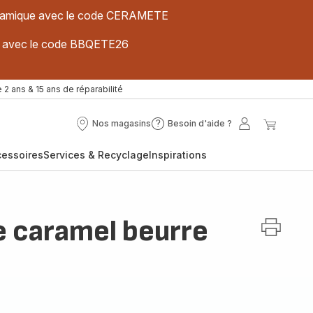
 céramique avec le code CERAMETE
ues avec le code BBQETE26
 2 ans & 15 ans de réparabilité
Nos magasins
Besoin d'aide ?
Nos
Besoin
Mon
Mon
magasins
d'aide
compte
panier
cessoires
Services & Recyclage
Inspirations
?
e caramel beurre