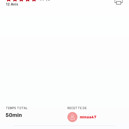
ratings.4.7
12 Avis
TEMPS TOTAL
RECETTE DE
50min
minaa47