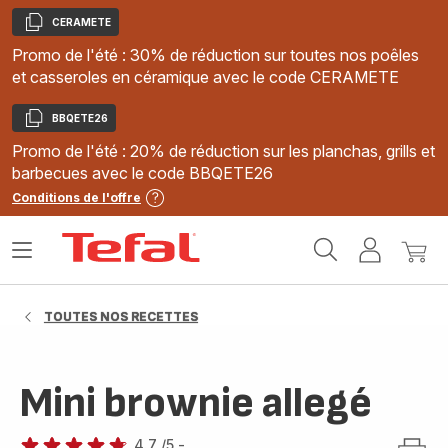
CERAMETE
Copier
Promo de l'été : 30% de réduction sur toutes nos poêles
et casseroles en céramique avec le code CERAMETE
BBQETE26
Copier
Promo de l'été : 20% de réduction sur les planchas, grills et
barbecues avec le code BBQETE26
Conditions de l'offre
Accueil
Ouvrir
Mon
Mon
Tefal
le
compte
panie
menu
TOUTES NOS RECETTES
Mini brownie allegé
4.7
/5
-