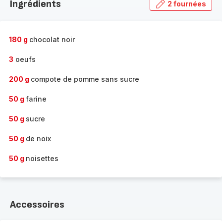
Ingrédients
2 fournées
gamme
complète
-
180 g
chocolat noir
3
oeufs
200 g
compote de pomme sans sucre
50 g
farine
50 g
sucre
50 g
de noix
50 g
noisettes
Accessoires