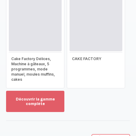
Cake Factory Délices,
CAKE FACTORY
Machine à gâteaux, 5
programmes, mode
manuel, moules muffins,
cakes
Découvrir la gamme
complète
Voir
plus...
-
Découvrir
la