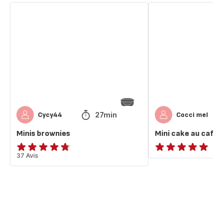
Minis
Mini
brownies
cake
au
café
allégés
27min
Cycy44
Cocci mel
Minis brownies
Mini cake au café 
ratings.4.7
37 Avis
ratings.NaN