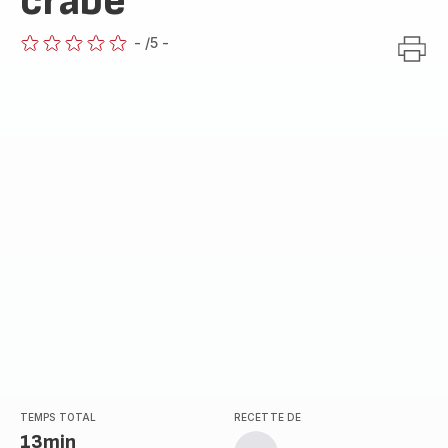
crabe
-
/5
-
ratings.0
TEMPS TOTAL
RECETTE DE
13min