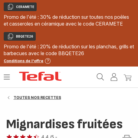
CERAMETE
Copier
Promo de l'été : 30% de réduction sur toutes nos poêles
et casseroles en céramique avec le code CERAMETE
BBQETE26
Copier
Promo de l'été : 20% de réduction sur les planchas, grills et
barbecues avec le code BBQETE26
Conditions de l'offre
Accueil
Ouvrir
Mon
Mon
Tefal
le
compte
panie
menu
TOUTES NOS RECETTES
Mignardises fruitées
4.4
/5
-