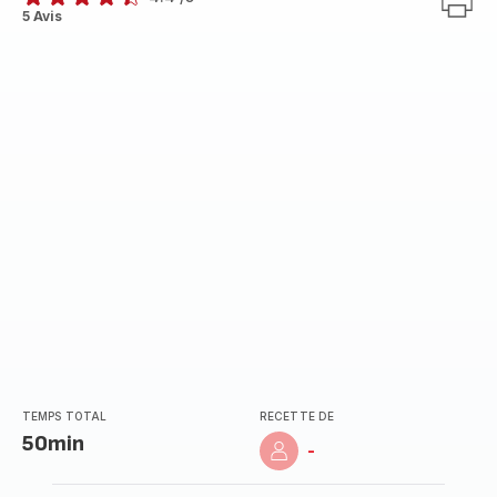
ratings.4.4
5 Avis
TEMPS TOTAL
RECETTE DE
50min
-