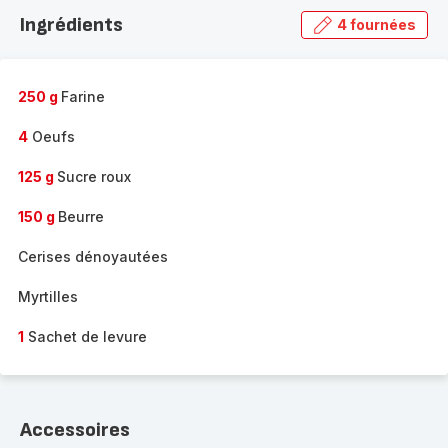
la
Ingrédients
4 fournées
gamme
complète
-
250 g
Farine
4
Oeufs
125 g
Sucre roux
150 g
Beurre
Cerises dénoyautées
Myrtilles
1
Sachet de levure
Accessoires