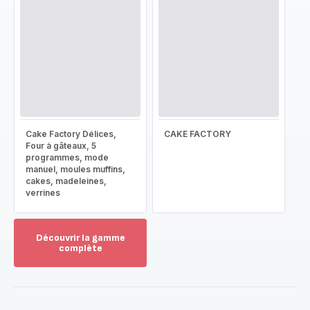
Cake Factory Délices,
CAKE FACTORY
Four à gâteaux, 5
programmes, mode
manuel, moules muffins,
cakes, madeleines,
verrines
Découvrir la gamme
complète
Voir
plus...
-
Découvrir