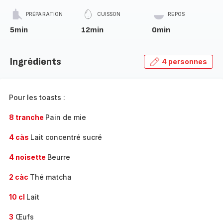
PRÉPARATION
CUISSON
REPOS
5min
12min
0min
Ingrédients
4 personnes
Pour les toasts :
8 tranche
Pain de mie
4 càs
Lait concentré sucré
4 noisette
Beurre
2 càc
Thé matcha
10 cl
Lait
3
Œufs