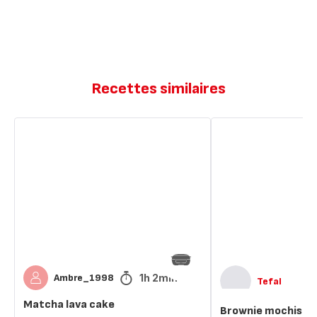
Recettes similaires
Matcha
Brownie
lava
mochis
cake
à
la
japonaise​
1h 2min
Ambre_1998
Tefal
Matcha lava cake
Brownie mochis à l