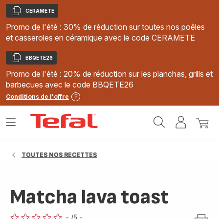
CERAMETE
Copier
Promo de l'été : 30% de réduction sur toutes nos poêles
et casseroles en céramique avec le code CERAMETE
BBQETE26
Copier
Promo de l'été : 20% de réduction sur les planchas, grills et
barbecues avec le code BBQETE26
Conditions de l'offre
Accueil
Ouvrir
Mon
Mon
Tefal
le
compte
panie
menu
TOUTES NOS RECETTES
Matcha lava toast
-
/5
-