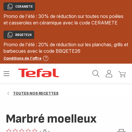
CERAMETE
Copier
Promo de l'été : 30% de réduction sur toutes nos poêles
et casseroles en céramique avec le code CERAMETE
BBQETE26
Copier
Promo de l'été : 20% de réduction sur les planchas, grills et
barbecues avec le code BBQETE26
Conditions de l'offre
Accueil
Ouvrir
Mon
Mon
Tefal
le
compte
panie
menu
TOUTES NOS RECETTES
Marbré moelleux
-
/5
-