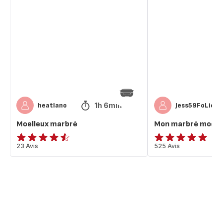
marbré
marbré
moelleux
1h 6min
heatlano
Jess59FoLiee
Moelleux marbré
Mon marbré moell
ratings.4.5
23 Avis
ratings.4.9
525 Avis