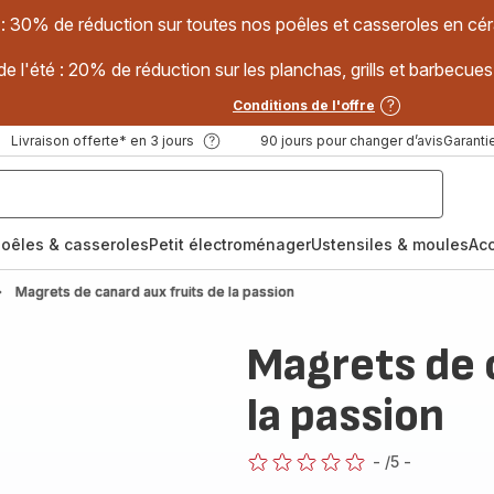
 : 30% de réduction sur toutes nos poêles et casseroles en
e l'été : 20% de réduction sur les planchas, grills et barbec
Conditions de l'offre
Livraison offerte* en 3 jours
90 jours pour changer d’avis
Garantie
oêles & casseroles
Petit électroménager
Ustensiles & moules
Ac
Magrets de canard aux fruits de la passion
Magrets de 
la passion
-
/5
-
ratings.0