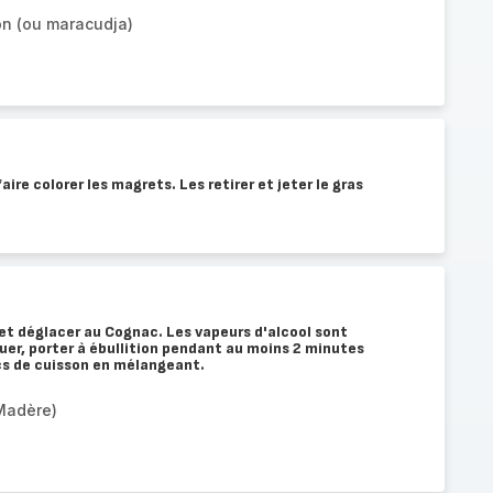
ion (ou maracudja)
re colorer les magrets. Les retirer et jeter le gras
e et déglacer au Cognac. Les vapeurs d'alcool sont
uer, porter à ébullition pendant au moins 2 minutes
ucs de cuisson en mélangeant.
Madère)