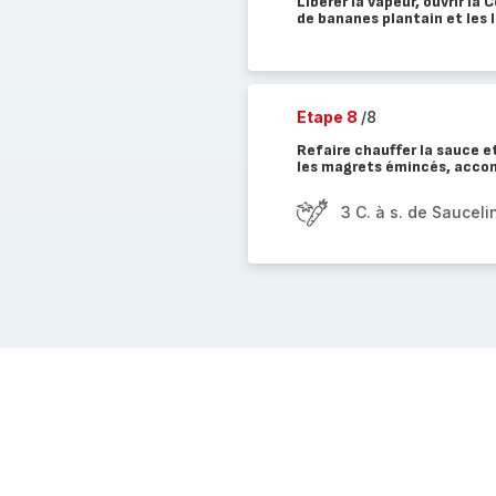
Libérer la vapeur, ouvrir l
de bananes plantain et les 
Etape 8
/8
Refaire chauffer la sauce et
les magrets émincés, acco
3 C. à s. de Saucel