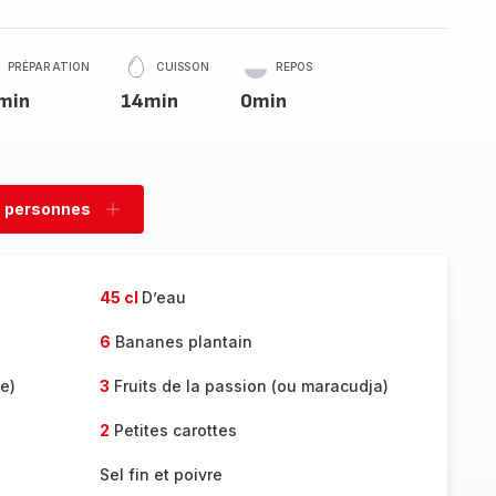
PRÉPARATION
CUISSON
REPOS
min
14min
0min
 personnes
rimer
Ajouter
sonnes
personnes
45 cl
D’eau
6
Bananes plantain
e)
3
Fruits de la passion (ou maracudja)
2
Petites carottes
Sel fin et poivre