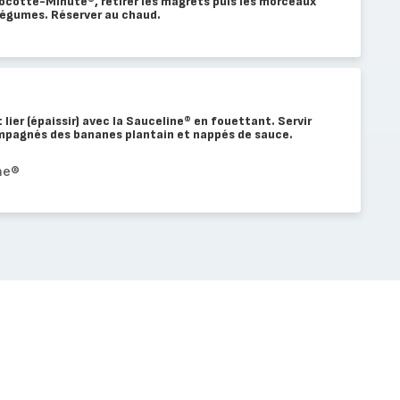
a Cocotte-Minute®, retirer les magrets puis les morceaux
légumes. Réserver au chaud.
 lier (épaissir) avec la Sauceline® en fouettant. Servir
mpagnés des bananes plantain et nappés de sauce.
ine®