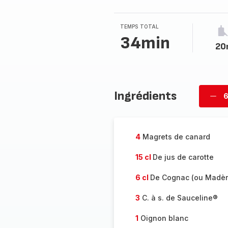
TEMPS TOTAL
34min
20
Ingrédients
6
Supp
per
4
Magrets de canard
15 cl
De jus de carotte
6 cl
De Cognac (ou Madèr
3
C. à s. de Sauceline®
1
Oignon blanc