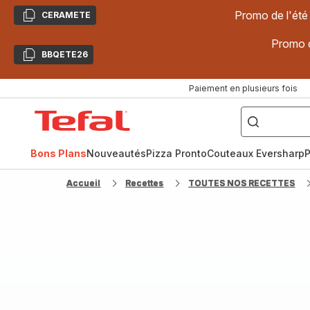
Promo de l'été
CERAMETE
Copier
Promo d
BBQETE26
Copier
Paiement en plusieurs fois
["Poêles
inox,
Accueil
Cake
Factory,
Tefal
Planchas,
Céramique..."]
Bons Plans
Nouveautés
Pizza Pronto
Couteaux Eversharp
P
Accueil
Recettes
TOUTES NOS RECETTES