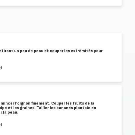
etirant un peu de peau et couper les extrémités pour
d
 émincer l’oignon finement. Couper les fruits de la
ulpe et les graines. Tailler les bananes plantain en
r la peau.
d