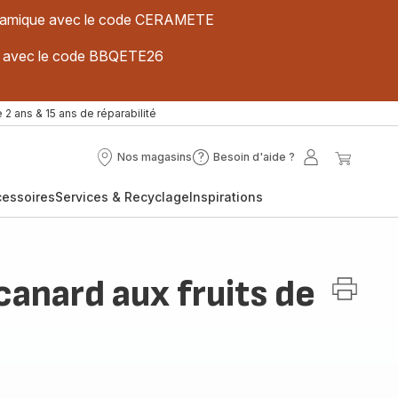
 céramique avec le code CERAMETE
ues avec le code BBQETE26
 2 ans & 15 ans de réparabilité
Nos magasins
Besoin d'aide ?
Nos
Besoin
Mon
Mon
magasins
d'aide
compte
panier
cessoires
Services & Recyclage
Inspirations
?
canard aux fruits de