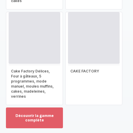
cakes
Cake Factory Délices,
CAKE FACTORY
Four à gâteaux, 5
programmes, mode
manuel, moules muffins,
cakes, madeleines,
verrines
Découvrir la gamme
complète
Voir
plus...