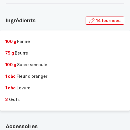
-
Découvrir
la
Ingrédients
14 fournées
gamme
complète
-
100 g
Farine
75 g
Beurre
100 g
Sucre semoule
1 càc
Fleur d’oranger
1 càc
Levure
3
Œufs
Accessoires