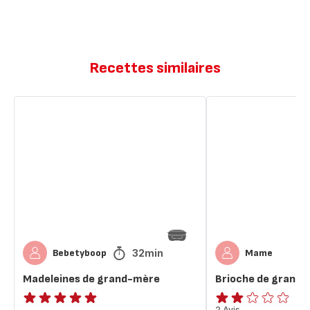
Recettes similaires
Madeleines
Brioche
de
de
grand-
grand-
mère
mère
32min
Bebetyboop
Mame
Madeleines de grand-mère
Brioche de grand
2 Avis