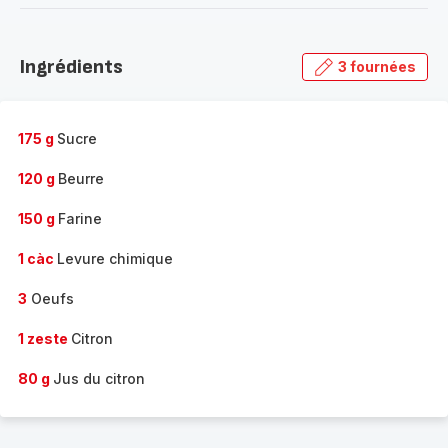
-
Découvrir
la
Ingrédients
3 fournées
gamme
complète
-
175 g
Sucre
120 g
Beurre
150 g
Farine
1 càc
Levure chimique
3
Oeufs
1 zeste
Citron
80 g
Jus du citron