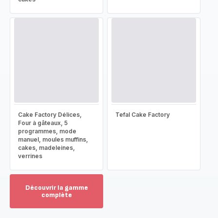
Cake Factory Délices,
Tefal Cake Factory
Four à gâteaux, 5
programmes, mode
manuel, moules muffins,
cakes, madeleines,
verrines
Découvrir la gamme
complète
Voir
plus...