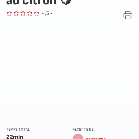
au citron 🍋
-
/5
-
ratings.0
TEMPS TOTAL
RECETTE DE
22min