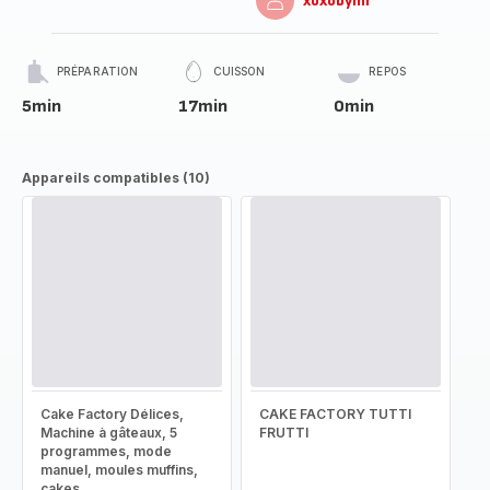
xoxobymr
PRÉPARATION
CUISSON
REPOS
5min
17min
0min
Appareils compatibles (10)
Cake Factory Délices,
CAKE FACTORY TUTTI
Machine à gâteaux, 5
FRUTTI
programmes, mode
manuel, moules muffins,
cakes