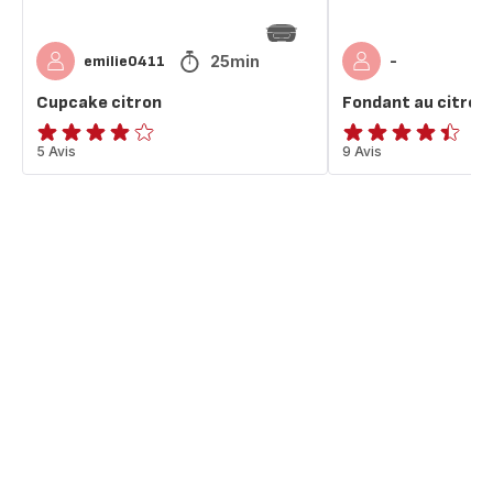
25min
emilie0411
-
Cupcake citron
Fondant au citron 
ratings.3.8
5 Avis
ratings.4.4
9 Avis