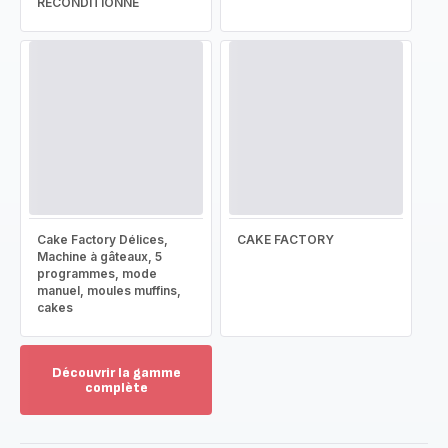
RECONDITIONNÉ
Cake Factory Délices,
CAKE FACTORY
Machine à gâteaux, 5
programmes, mode
manuel, moules muffins,
cakes
Découvrir la gamme
complète
Voir
plus...
-