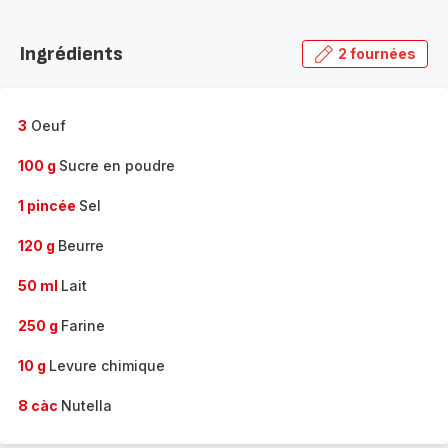
Découvrir
la
Ingrédients
2 fournées
gamme
complète
-
3
Oeuf
100 g
Sucre en poudre
1 pincée
Sel
120 g
Beurre
50 ml
Lait
250 g
Farine
10 g
Levure chimique
8 càc
Nutella