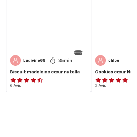
madeleine
cœur
cœur
Nutella
nutella
35min
Ludivine68
chloe
Biscuit madeleine cœur nutella
Cookies cœur Nute
ratings.4.5
6 Avis
Avis
2 Avis
5
étoiles
(moyenne)