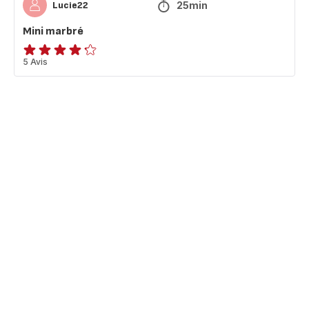
25min
Lucie22
Mini marbré
ratings.4.2
5 Avis