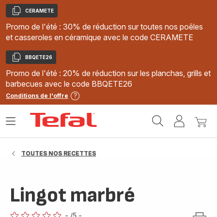
CERAMETE
Copier
Promo de l'été : 30% de réduction sur toutes nos poêles
et casseroles en céramique avec le code CERAMETE
BBQETE26
Copier
Promo de l'été : 20% de réduction sur les planchas, grills et
barbecues avec le code BBQETE26
Conditions de l'offre
Accueil
Ouvrir
Mon
Mon
Tefal
le
compte
panie
menu
TOUTES NOS RECETTES
Lingot marbré
-
/5
-