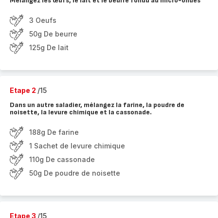
Mélangez les œufs, le lait et le beurre fondu au micro-ondes
3 Oeufs
50g De beurre
125g De lait
Etape 2
/15
Dans un autre saladier, mélangez la farine, la poudre de
noisette, la levure chimique et la cassonade.
188g De farine
1 Sachet de levure chimique
110g De cassonade
50g De poudre de noisette
Etape 3
/15