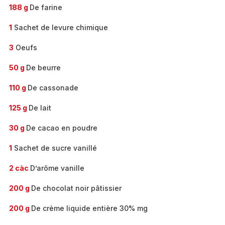
188 g
De farine
1
Sachet de levure chimique
3
Oeufs
50 g
De beurre
110 g
De cassonade
125 g
De lait
30 g
De cacao en poudre
1
Sachet de sucre vanillé
2 càc
D’arôme vanille
200 g
De chocolat noir pâtissier
200 g
De crème liquide entière 30% mg