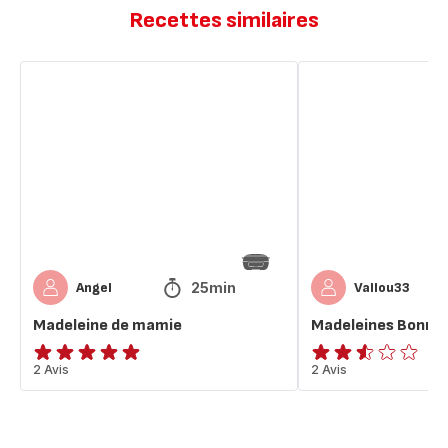
Recettes similaires
Madeleine
Madeleines
de
Bonne
mamie
Maman
25min
Angel
Vallou33
Madeleine de mamie
Madeleines Bonn
Avis
2 Avis
ratings.2.5
2 Avis
5
étoiles
(moyenne)