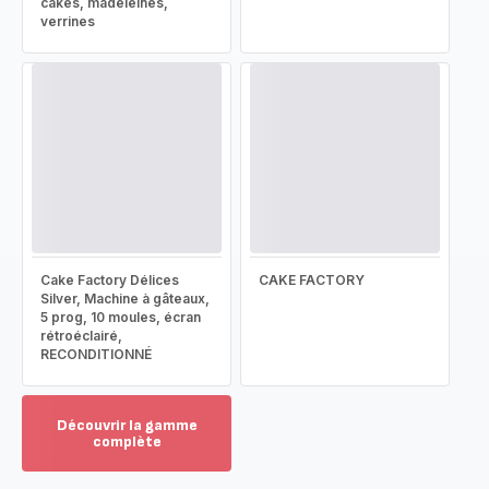
cakes, madeleines,
verrines
Cake Factory Délices
CAKE FACTORY
Silver, Machine à gâteaux,
5 prog, 10 moules, écran
rétroéclairé,
RECONDITIONNÉ
Découvrir la gamme
complète
Voir
plus...