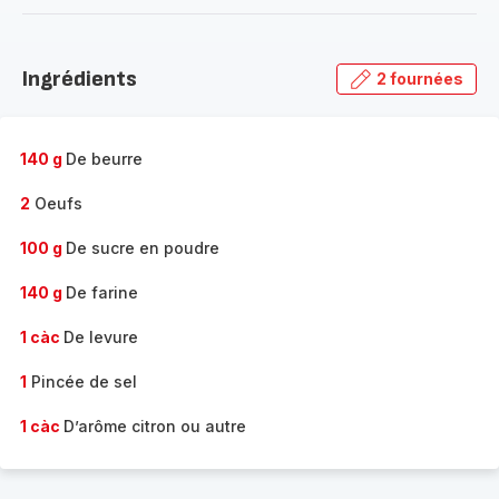
-
Découvrir
la
Ingrédients
2 fournées
gamme
complète
-
140 g
De beurre
2
Oeufs
100 g
De sucre en poudre
140 g
De farine
1 càc
De levure
1
Pincée de sel
1 càc
D’arôme citron ou autre