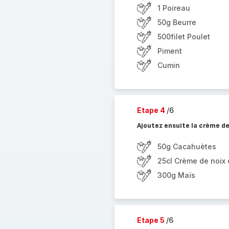
1 Poireau
50g Beurre
500filet Poulet
Piment
Cumin
Etape 4
/6
Ajoutez ensuite la crème de
50g Cacahuètes
25cl Crème de noix
300g Maïs
Etape 5
/6