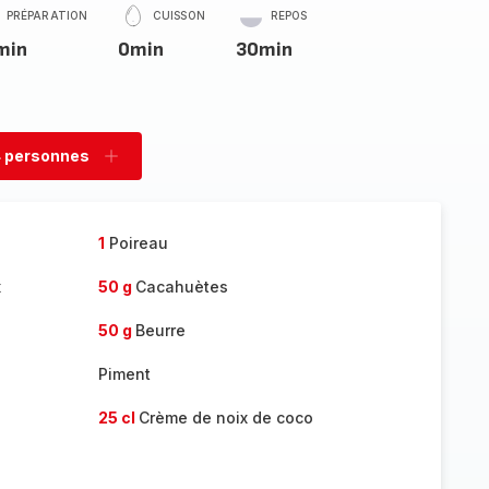
PRÉPARATION
CUISSON
REPOS
min
0min
30min
 personnes
rimer
Ajouter
sonnes
personnes
1
Poireau
x
50 g
Cacahuètes
50 g
Beurre
Piment
25 cl
Crème de noix de coco