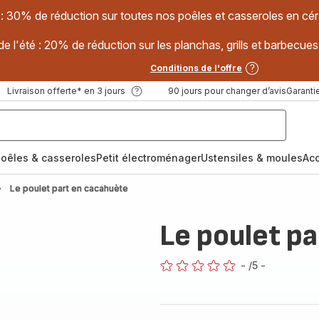
 : 30% de réduction sur toutes nos poêles et casseroles en
e l'été : 20% de réduction sur les planchas, grills et barbec
Conditions de l'offre
Livraison offerte* en 3 jours
90 jours pour changer d’avis
Garantie
oêles & casseroles
Petit électroménager
Ustensiles & moules
Ac
Le poulet part en cacahuète
Le poulet p
-
/5
-
ratings.0