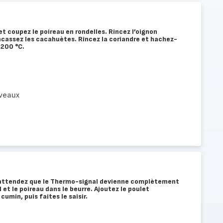
 et coupez le poireau en rondelles. Rincez l’oignon
cassez les cacahuètes. Rincez la coriandre et hachez-
 200 °C.
uveaux
t attendez que le Thermo-signal devienne complètement
il et le poireau dans le beurre. Ajoutez le poulet
umin, puis faites le saisir.