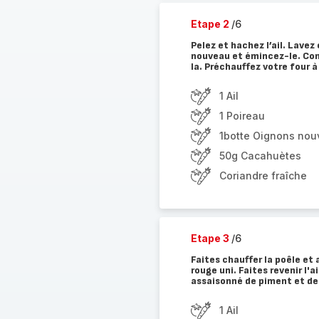
Etape 2
/6
Pelez et hachez l’ail. Lavez
nouveau et émincez-le. Con
la. Préchauffez votre four à
1 Ail
1 Poireau
1botte Oignons no
50g Cacahuètes
Coriandre fraîche
Etape 3
/6
Faites chauffer la poêle e
rouge uni. Faites revenir l'a
assaisonné de piment et de c
1 Ail