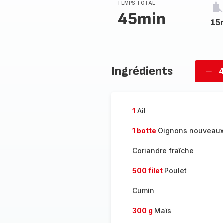
TEMPS TOTAL
45min
15
Ingrédients
4
Supp
per
1
Ail
1 botte
Oignons nouveau
Coriandre fraîche
500 filet
Poulet
Cumin
300 g
Maïs