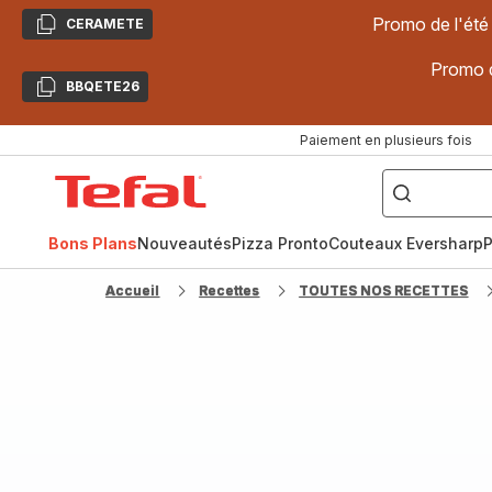
Promo de l'été
CERAMETE
Copier
Promo d
BBQETE26
Copier
Paiement en plusieurs fois
["Poêles
inox,
Accueil
Cake
Factory,
Tefal
Planchas,
Céramique..."]
Bons Plans
Nouveautés
Pizza Pronto
Couteaux Eversharp
P
Accueil
Recettes
TOUTES NOS RECETTES