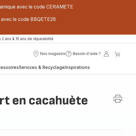
 céramique avec le code CERAMETE
ues avec le code BBQETE26
 2 ans & 15 ans de réparabilité
Nos magasins
Besoin d'aide ?
Nos
Besoin
Mon
Mon
magasins
d'aide
compte
panier
cessoires
Services & Recyclage
Inspirations
?
art en cacahuète