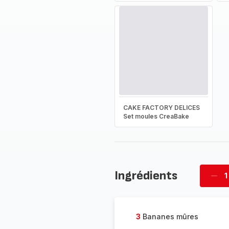
CAKE FACTORY DELICES
Set moules CreaBake
Ingrédients
1
Supp
four
3
Bananes mûres