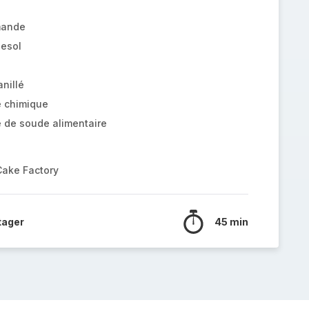
mande
nesol
nillé
e chimique
e de soude alimentaire
Cake Factory
tager
45 min