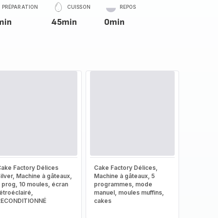
PRÉPARATION
CUISSON
REPOS
min
45min
0min
ake Factory Délices
Cake Factory Délices,
ilver, Machine à gâteaux,
Machine à gâteaux, 5
 prog, 10 moules, écran
programmes, mode
étroéclairé,
manuel, moules muffins,
RECONDITIONNÉ
cakes