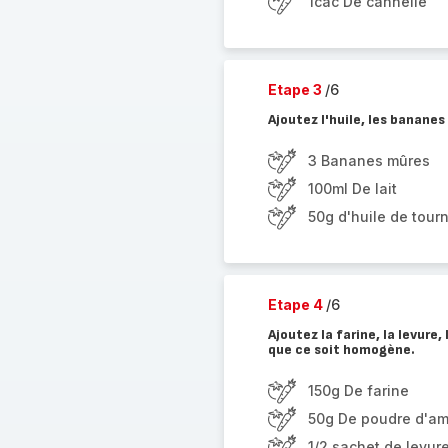
1càc De cannelle
Etape 3
/6
Ajoutez l'huile, les bananes
3 Bananes mûres
100ml De lait
50g d'huile de tour
Etape 4
/6
Ajoutez la farine, la levur
que ce soit homogène.
150g De farine
50g De poudre d'a
1/2 sachet de levur