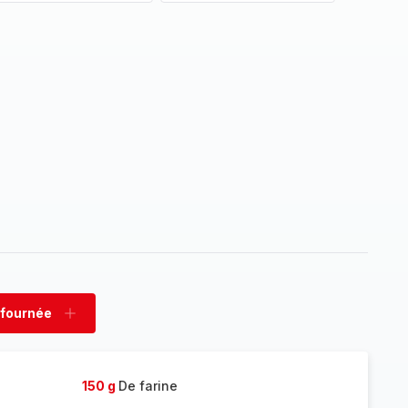
 fournée
rimer
Ajouter
née
fournée
150 g
De farine