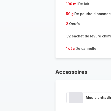
100 ml
De lait
50 g
De poudre d'amande
2
Oeufs
1/2 sachet de levure chim
1 càc
De cannelle
Accessoires
Moule antiadh