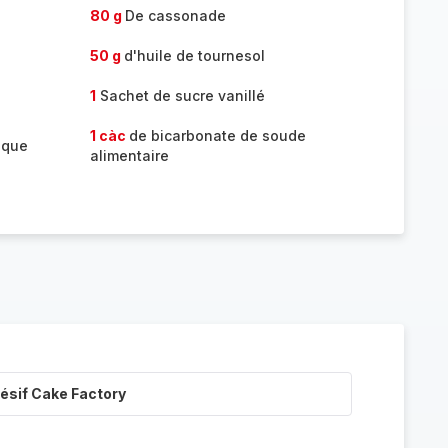
80 g
De cassonade
50 g
d'huile de tournesol
1
Sachet de sucre vanillé
1 càc
de bicarbonate de soude
ique
alimentaire
ésif Cake Factory