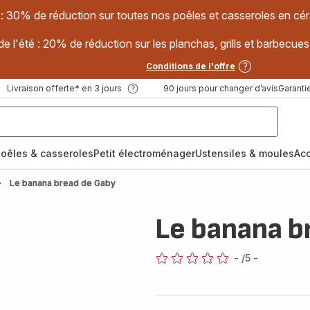
 : 30% de réduction sur toutes nos poêles et casseroles en
e l'été : 20% de réduction sur les planchas, grills et barbec
Conditions de l'offre
Livraison offerte* en 3 jours
90 jours pour changer d’avis
Garantie
oêles & casseroles
Petit électroménager
Ustensiles & moules
Ac
Le banana bread de Gaby
Le banana b
-
/5
-
ratings.0