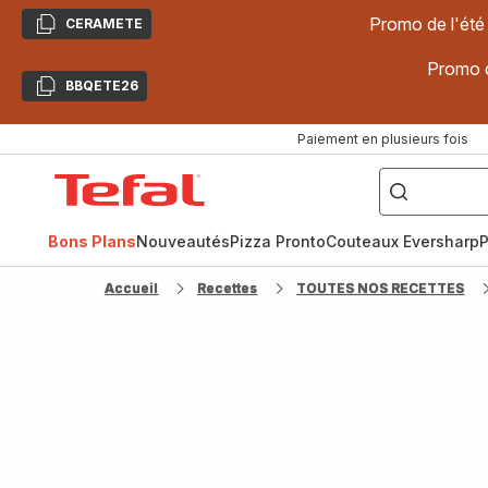
Promo de l'été
CERAMETE
Copier
Promo d
BBQETE26
Copier
Paiement en plusieurs fois
["Poêles
inox,
Accueil
Cake
Factory,
Tefal
Planchas,
Céramique..."]
Bons Plans
Nouveautés
Pizza Pronto
Couteaux Eversharp
P
Accueil
Recettes
TOUTES NOS RECETTES