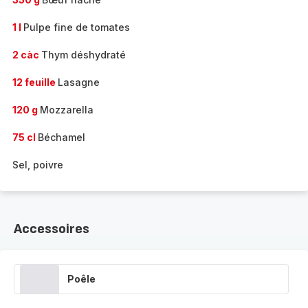
1 l
Pulpe fine de tomates
2 càc
Thym déshydraté
12 feuille
Lasagne
120 g
Mozzarella
75 cl
Béchamel
Sel, poivre
Accessoires
Poêle