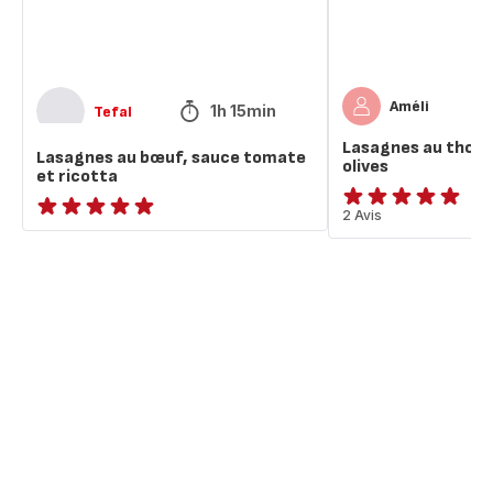
Améli
1h 15min
Tefal
Lasagnes au thon 
Lasagnes au bœuf, sauce tomate
olives
et ricotta
Avis
2 Avis
ratings.NaN
5
étoiles
(moyenne)