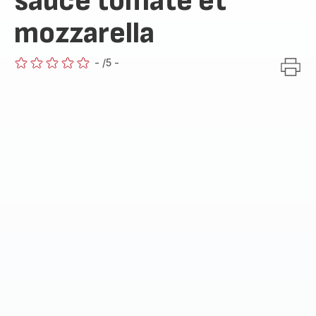
sauce tomate et
mozzarella
-
/5
-
ratings.0