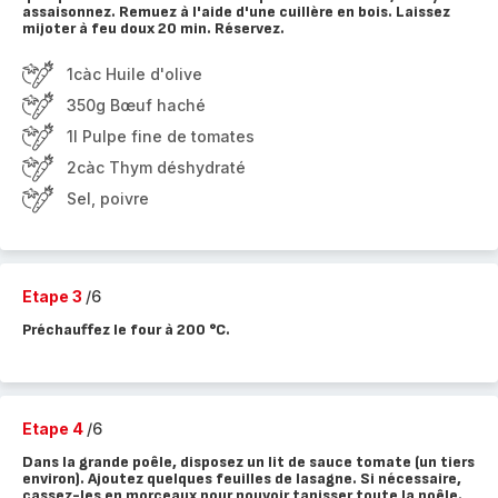
assaisonnez. Remuez à l'aide d'une cuillère en bois. Laissez
mijoter à feu doux 20 min. Réservez.
1càc Huile d'olive
350g Bœuf haché
1l Pulpe fine de tomates
2càc Thym déshydraté
Sel, poivre
Etape 3
/6
Préchauffez le four à 200 °C.
Etape 4
/6
Dans la grande poêle, disposez un lit de sauce tomate (un tiers
environ). Ajoutez quelques feuilles de lasagne. Si nécessaire,
cassez-les en morceaux pour pouvoir tapisser toute la poêle.