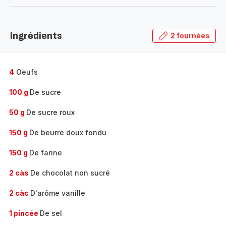
-
Découvrir
la
Ingrédients
2 fournées
gamme
complète
-
4
Oeufs
100 g
De sucre
50 g
De sucre roux
150 g
De beurre doux fondu
150 g
De farine
2 càs
De chocolat non sucré
2 càc
D'arôme vanille
1 pincée
De sel