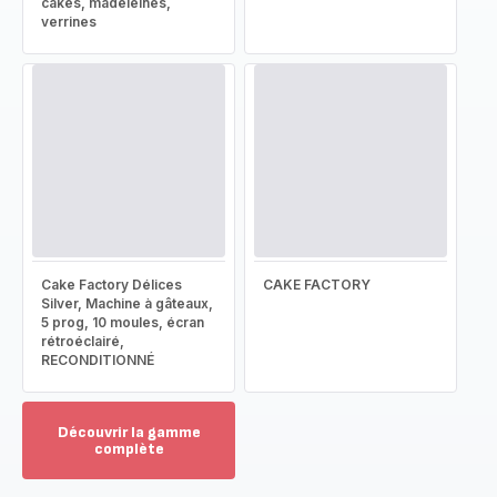
cakes, madeleines,
verrines
Cake Factory Délices
CAKE FACTORY
Silver, Machine à gâteaux,
5 prog, 10 moules, écran
rétroéclairé,
RECONDITIONNÉ
Découvrir la gamme
complète
Voir
plus...