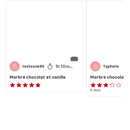
Marbré
Marbré
chocolat
chocolat
et
vanille
vanille
1h 10min
testeuse95
Typhelie
Marbré chocolat et vanille
Marbré chocolat va
ratings.NaN
ratings.3.2
6 Avis