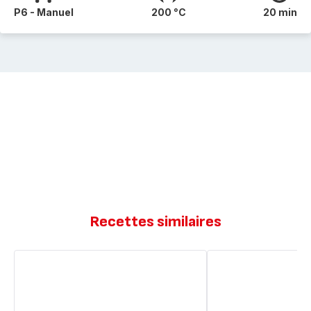
P6 - Manuel
200 °C
20 min
Recettes similaires
Lasagnes
Arancini
au
au
chou
jambon
fleur
et