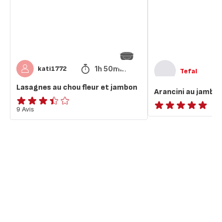
et
mozzarella
jambon
1h 50min
kati1772
Tefal
Lasagnes au chou fleur et jambon
Arancini au jambon
ratings.3.4
9 Avis
ratings.NaN