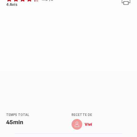
ratings.4.3
4 Avis
TEMPS TOTAL
RECETTE DE
45min
Vivi