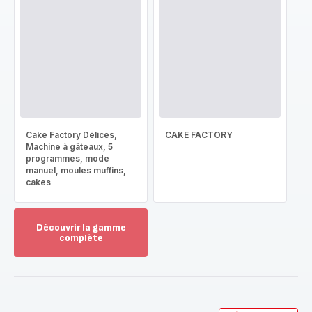
Cake Factory Délices,
CAKE FACTORY
Machine à gâteaux, 5
programmes, mode
manuel, moules muffins,
cakes
Découvrir la gamme
complète
Voir
plus...
-
Découvrir
la