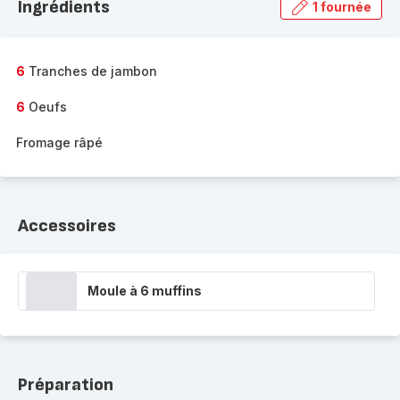
Ingrédients
1 fournée
gamme
complète
-
6
Tranches de jambon
6
Oeufs
Fromage râpé
Accessoires
Moule à 6 muffins
Préparation