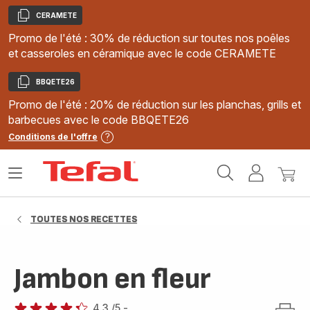
CERAMETE
Copier
Promo de l'été : 30% de réduction sur toutes nos poêles
et casseroles en céramique avec le code CERAMETE
BBQETE26
Copier
Promo de l'été : 20% de réduction sur les planchas, grills et
barbecues avec le code BBQETE26
Conditions de l'offre
Accueil
Ouvrir
Mon
Mon
Tefal
le
compte
panie
menu
TOUTES NOS RECETTES
Jambon en fleur
4.3
/5
-