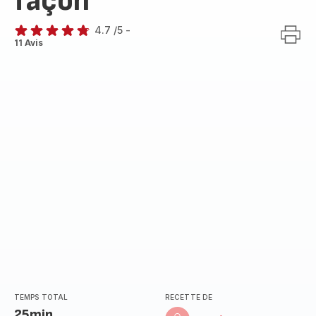
façon
4.7
/5
-
ratings.4.7
11 Avis
TEMPS TOTAL
RECETTE DE
25min