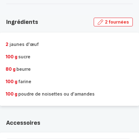
-
Découvrir
la
Ingrédients
2 fournées
gamme
complète
-
2
jaunes d'œuf
100 g
sucre
80 g
beurre
100 g
farine
100 g
poudre de noisettes ou d'amandes
Accessoires