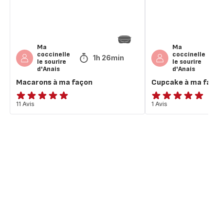
Ma
Ma
coccinelle
coccinelle
1h 26min
le sourire
le sourire
d'Anais
d'Anais
Macarons à ma façon
Cupcake à ma faç
Avis
11 Avis
Avis
1 Avis
5
5
étoiles
étoiles
(moyenne)
(moyenne)