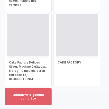
cakes, madeleines,
verrines
Cake Factory Délices
CAKE FACTORY
Silver, Machine à gâteaux,
5 prog, 10 moules, écran
rétroéclairé,
RECONDITIONNÉ
Découvrir la gamme
complète
Voir
plus...