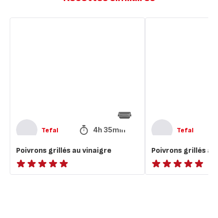
Poivrons
Poivrons
grillés
grillés
au
au
vinaigre
vinaigre
4h 35min
Tefal
Tefal
Poivrons grillés au vinaigre
Poivrons grillés au
ratings.NaN
ratings.NaN