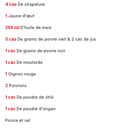
4 càs
De chapelure
1
Jaune d'œuf
250 ml
D'huile de maïs
3 càs
De grains de poivre vert & 2 càs de jus
1 càc
De grains de poivre noir
1 càc
De moutarde
1
Oignon rouge
2
Poivrons
1 càc
De poudre de chili
1 càc
De poudre d'origan
Poivre et sel