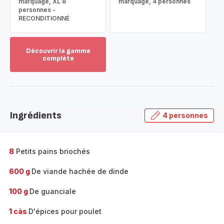
marquage, XL 8
marquage, 4 personnes
personnes -
RECONDITIONNÉ
Découvrir la gamme
complète
Voir
plus...
-
Découvrir
la
Ingrédients
4 personnes
gamme
complète
-
8
Petits pains briochés
600 g
De viande hachée de dinde
100 g
De guanciale
1 càs
D'épices pour poulet