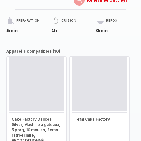
Renesmée Cattleya
PRÉPARATION
CUISSON
REPOS
5min
1h
0min
Appareils compatibles (10)
Cake Factory Délices
Tefal Cake Factory
Silver, Machine à gâteaux,
5 prog, 10 moules, écran
rétroéclairé,
RECONDITIONNÉ