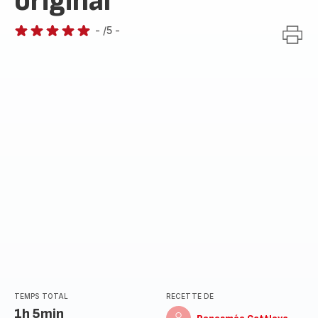
original
-
/5
-
Avis
5
étoiles
(moyenne)
TEMPS TOTAL
RECETTE DE
1h 5min