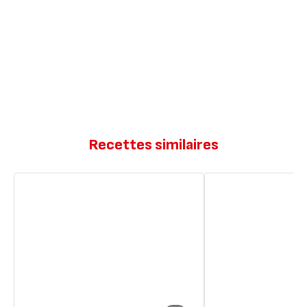
Recettes similaires
Hachis
Hachis
parmentier
Parmentier