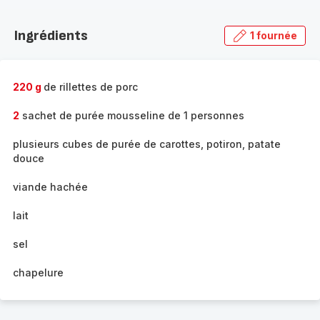
Découvrir
la
Ingrédients
1 fournée
gamme
complète
-
220 g
de rillettes de porc
2
sachet de purée mousseline de 1 personnes
plusieurs cubes de purée de carottes, potiron, patate
douce
viande hachée
lait
sel
chapelure