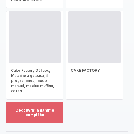
Cake Factory Délices,
CAKE FACTORY
Machine à gâteaux, 5
programmes, mode
manuel, moules muffins,
cakes
Découvrir la gamme
complète
Voir
plus...
-