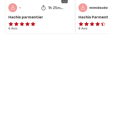
1h 25min
-
mimidoudouc
Hachis parmentier
Hachis Parmentie
Avis
6 Avis
ratings.4.4
8 Avis
5
étoiles
(moyenne)