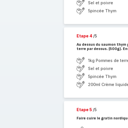
Sel et poivre
5pincée Thym
Etape 4
/5
Au dessus du saumon thym p
terre par dessus. (500g). En
1kg Pommes de terr
Sel et poivre
5pincée Thym
200ml Crème liquid
Etape 5
/5
Faire cuire le gratin nordi