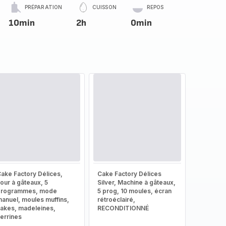
PRÉPARATION
CUISSON
REPOS
10min
2h
0min
ake Factory Délices,
Cake Factory Délices
our à gâteaux, 5
Silver, Machine à gâteaux,
programmes, mode
5 prog, 10 moules, écran
anuel, moules muffins,
rétroéclairé,
akes, madeleines,
RECONDITIONNÉ
errines