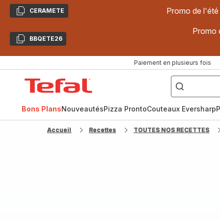
Promo de l'été
CERAMETE
Copier
Promo d
BBQETE26
Copier
Paiement en plusieurs fois
["Poêles
inox,
Accueil
Cake
Factory,
Tefal
Planchas,
Céramique..."]
Bons Plans
Nouveautés
Pizza Pronto
Couteaux Eversharp
P
Accueil
Recettes
TOUTES NOS RECETTES