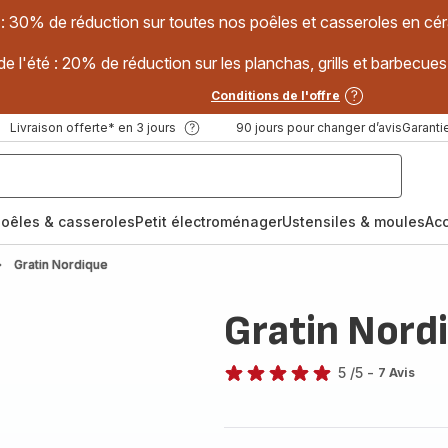
 : 30% de réduction sur toutes nos poêles et casseroles en
e l'été : 20% de réduction sur les planchas, grills et barbec
Conditions de l'offre
Livraison offerte* en 3 jours
90 jours pour changer d’avis
Garantie
oêles & casseroles
Petit électroménager
Ustensiles & moules
Ac
Gratin Nordique
Gratin Nord
5
/5
-
7 Avis
Avis
5
étoiles