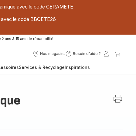
 céramique avec le code CERAMETE
ues avec le code BBQETE26
 2 ans & 15 ans de réparabilité
Nos magasins
Besoin d'aide ?
Nos
Besoin
Mon
Mon
magasins
d'aide
compte
panier
cessoires
Services & Recyclage
Inspirations
?
ique