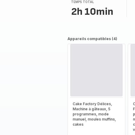
(moyenne)
TEMPS TOTAL
2h 10min
Appareils compatibles (4)
Cake Factory Délices,
C
Machine à gâteaux, 5
F
programmes, mode
manuel, moules muffins,
m
cakes
c
v