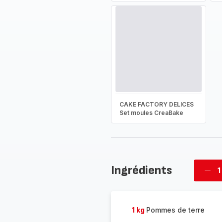
CAKE FACTORY DELICES
Set moules CreaBake
Ingrédients
1
Supp
four
1 kg
Pommes de terre