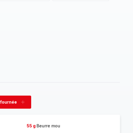
 fournée
rimer
Ajouter
née
fournée
55 g
Beurre mou