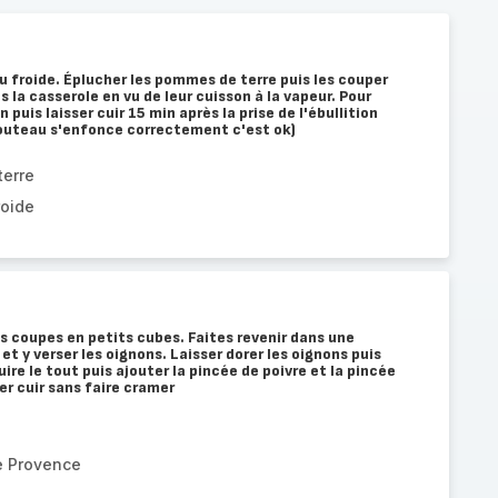
u froide. Éplucher les pommes de terre puis les couper
s la casserole en vu de leur cuisson à la vapeur. Pour
n puis laisser cuir 15 min après la prise de l'ébullition
couteau s'enfonce correctement c'est ok)
erre
roide
es coupes en petits cubes. Faites revenir dans une
 et y verser les oignons. Laisser dorer les oignons puis
uire le tout puis ajouter la pincée de poivre et la pincée
er cuir sans faire cramer
e Provence