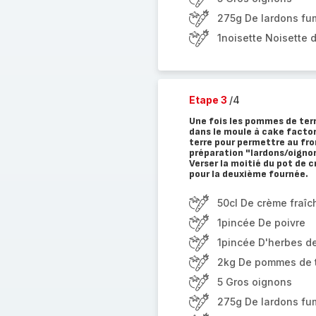
275g De lardons fu
1noisette Noisette 
Etape 3
/4
Une fois les pommes de terr
dans le moule à cake factor
terre pour permettre au from
préparation "lardons/oignon
Verser la moitié du pot de c
pour la deuxième fournée.
50cl De crème fraîc
1pincée De poivre
1pincée D'herbes d
2kg De pommes de t
5 Gros oignons
275g De lardons fu