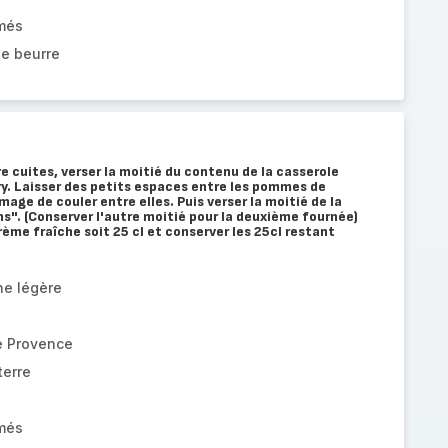
més
de beurre
e cuites, verser la moitié du contenu de la casserole
y. Laisser des petits espaces entre les pommes de
age de couler entre elles. Puis verser la moitié de la
s". (Conserver l'autre moitié pour la deuxième fournée)
rème fraîche soit 25 cl et conserver les 25cl restant
he légère
e Provence
erre
més