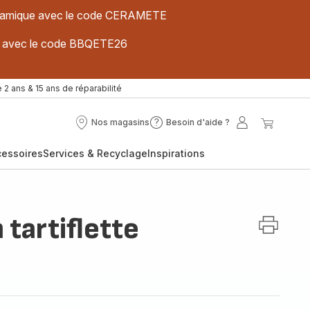
 céramique avec le code CERAMETE
ues avec le code BBQETE26
 2 ans & 15 ans de réparabilité
Nos magasins
Besoin d'aide ?
Nos
Besoin
Mon
Mon
magasins
d'aide
compte
panier
cessoires
Services & Recyclage
Inspirations
?
 tartiflette