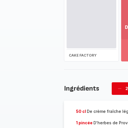
D
Vo
pl
-
Dé
CAKE FACTORY
la
g
co
-
Ingrédients
2
Supp
four
50 cl
De crème fraîche lé
1 pincée
D'herbes de Pro