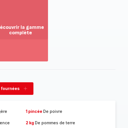
écouvrir la gamme
complète
ir
us...
couvrir
amme
mplète
 fournées
rimer
Ajouter
nées
fournées
gère
1 pincée
De poivre
vence
2 kg
De pommes de terre