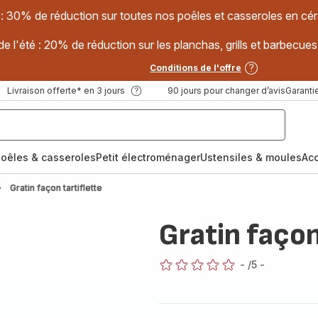
 : 30% de réduction sur toutes nos poêles et casseroles en
e l'été : 20% de réduction sur les planchas, grills et barbec
Conditions de l'offre
Livraison offerte* en 3 jours
90 jours pour changer d’avis
Garantie
oêles & casseroles
Petit électroménager
Ustensiles & moules
Ac
Gratin façon tartiflette
Gratin façon
-
/5
-
ratings.0