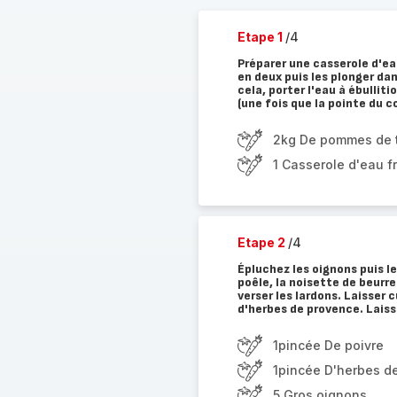
Etape 1
/4
Préparer une casserole d'ea
en deux puis les plonger dan
cela, porter l'eau à ébullitio
(une fois que la pointe du 
2kg De pommes de t
1 Casserole d'eau f
Etape 2
/4
Épluchez les oignons puis l
poêle, la noisette de beurre
verser les lardons. Laisser c
d'herbes de provence. Laiss
1pincée De poivre
1pincée D'herbes d
5 Gros oignons