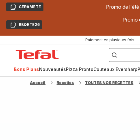
Promo de l'été
CERAMETE
Copier
Promo d
BBQETE26
Copier
Paiement en plusieurs fois
["Poêles
inox,
Accueil
Cake
Factory,
Tefal
Planchas,
Céramique..."]
Bons Plans
Nouveautés
Pizza Pronto
Couteaux Eversharp
P
Accueil
Recettes
TOUTES NOS RECETTES