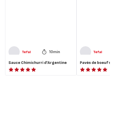
Chimichurri
de
d'Argentine
boeuf
sauce
chimichurri
10min
Tefal
Tefal
Sauce Chimichurri d'Argentine
Pavés de boeuf sa
ratings.NaN
ratings.NaN