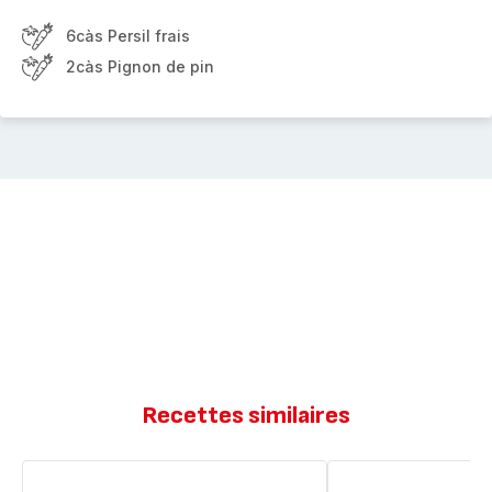
6càs Persil frais
2càs Pignon de pin
Recettes similaires
Sauce
Pavés