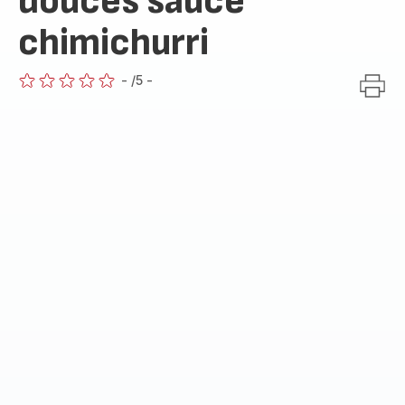
douces sauce
chimichurri
-
/5
-
ratings.0