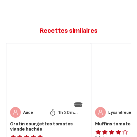
Recettes similaires
Gratin
Muffins
courgettes
tomate
tomates
et
viande
thon
hachée
allégés
1h 20min
Aude
Lysandroue
Gratin courgettes tomates
Muffins tomate et
viande hachée