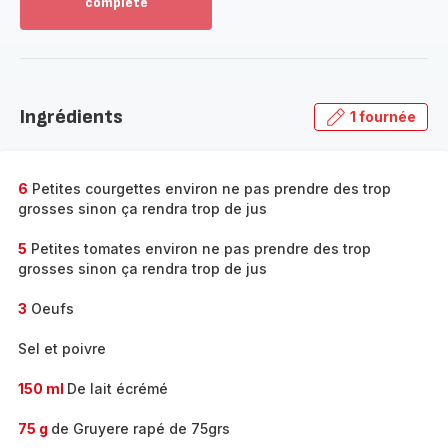
complète
Voir
plus...
-
Découvrir
la
Ingrédients
1 fournée
gamme
complète
-
6
Petites courgettes environ ne pas prendre des trop
grosses sinon ça rendra trop de jus
5
Petites tomates environ ne pas prendre des trop
grosses sinon ça rendra trop de jus
3
Oeufs
Sel et poivre
150 ml
De lait écrémé
75 g
de Gruyere rapé de 75grs