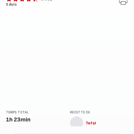
ratings.4.4
5 Avis
TEMPS TOTAL
RECETTE DE
1h 23min
Tefal