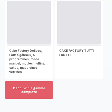
Cake Factory Délices,
CAKE FACTORY TUTTI
Four à gâteaux, 5
FRUTTI
programmes, mode
manuel, moules muffins,
cakes, madeleines,
verrines
Découvrir la gamme
complète
Voir
plus...
-
Découvrir