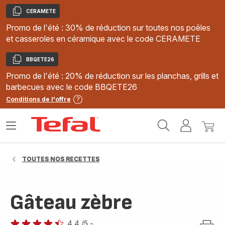
CERAMETE
Copier
Promo de l'été : 30% de réduction sur toutes nos poêles
et casseroles en céramique avec le code CERAMETE
BBQETE26
Copier
Promo de l'été : 20% de réduction sur les planchas, grills et
barbecues avec le code BBQETE26
Conditions de l'offre
Accueil
Ouvrir
Mon
Mon
Tefal
le
compte
panie
menu
TOUTES NOS RECETTES
Gâteau zèbre
4.4
/5
-