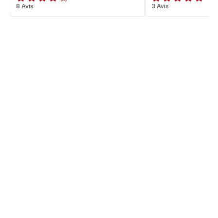
ratings.4.1
8 Avis
Avis
3 Avis
5
étoiles
(moyenne)