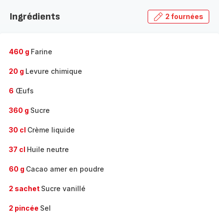
la
Ingrédients
2 fournées
gamme
complète
-
460 g
Farine
20 g
Levure chimique
6
Œufs
360 g
Sucre
30 cl
Crème liquide
37 cl
Huile neutre
60 g
Cacao amer en poudre
2 sachet
Sucre vanillé
2 pincée
Sel