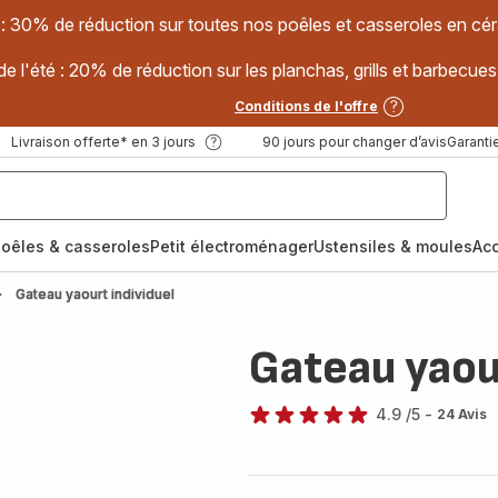
 : 30% de réduction sur toutes nos poêles et casseroles en
e l'été : 20% de réduction sur les planchas, grills et barbec
Conditions de l'offre
Livraison offerte* en 3 jours
90 jours pour changer d’avis
Garantie
oêles & casseroles
Petit électroménager
Ustensiles & moules
Ac
Gateau yaourt individuel
Gateau yaour
4.9
/5
-
24 Avis
ratings.4.9