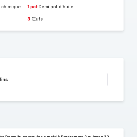
e chimique
1 pot
Demi pot d'huile
3
Œufs
fins
nts Remplir les moules a moitié Programme 2 cuisson 30