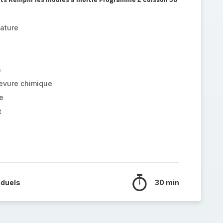
nature
a
levure chimique
e
t
iduels
30 min