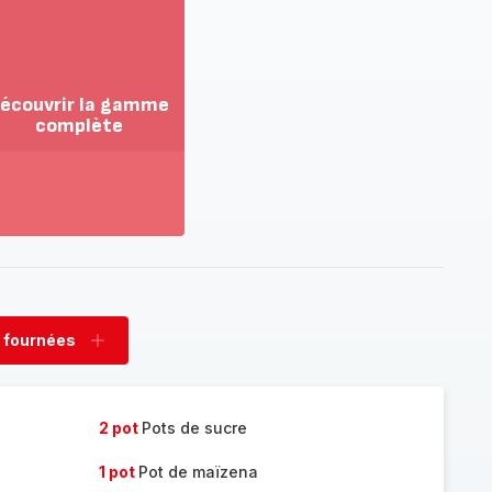
écouvrir la gamme
complète
ir
us...
couvrir
amme
mplète
 fournées
rimer
Ajouter
nées
fournées
2 pot
Pots de sucre
1 pot
Pot de maïzena