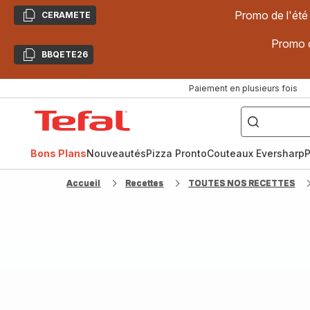
Promo de l'été
CERAMETE
Copier
Promo d
BBQETE26
Copier
Paiement en plusieurs fois
["Poêles
inox,
Accueil
Cake
Factory,
Tefal
Planchas,
Céramique..."]
Bons Plans
Nouveautés
Pizza Pronto
Couteaux Eversharp
P
Accueil
Recettes
TOUTES NOS RECETTES