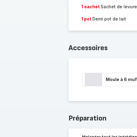
1 sachet
Sachet de levur
1 pot
Demi pot de lait
Accessoires
Moule à 6 muf
Préparation
Melanger tout les ingrédie