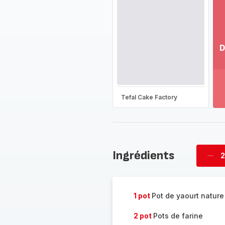
D
Vo
pl
-
Dé
Tefal Cake Factory
la
g
co
-
Ingrédients
2
Supp
four
1 pot
Pot de yaourt nature
2 pot
Pots de farine