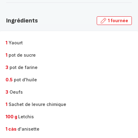
-
Découvrir
la
Ingrédients
1 fournée
gamme
complète
-
1
Yaourt
1
pot de sucre
3
pot de farine
0.5
pot d'huile
3
Oeufs
1
Sachet de levure chimique
100 g
Letchis
1 càs
d'anisette