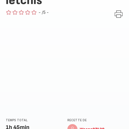
letchis
-
/5
-
ratings.0
TEMPS TOTAL
RECETTE DE
1h 45min