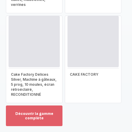
verrines
Cake Factory Délices
CAKE FACTORY
Silver, Machine à gâteaux,
5 prog, 10 moules, écran
rétroéclairé,
RECONDITIONNÉ
Découvrir la gamme
complète
Voir
plus...