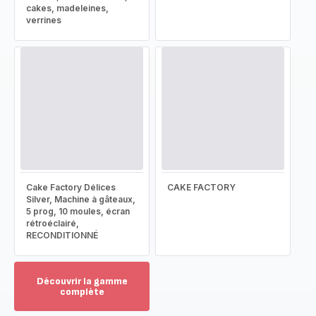
cakes, madeleines,
verrines
Cake Factory Délices
CAKE FACTORY
Silver, Machine à gâteaux,
5 prog, 10 moules, écran
rétroéclairé,
RECONDITIONNÉ
Découvrir la gamme
complète
Voir