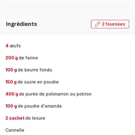
plus...
-
Découvrir
la
Ingrédients
2 fournées
gamme
complète
-
4
œufs
200 g
de farine
100 g
de beurre fondu
150 g
de sucre en poudre
400 g
de purée de potimarron ou potiron
100 g
de poudre d'amande
2 sachet
de levure
Cannelle