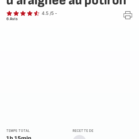
d'araignée au potiron
4.5
/5
-
ratings.4.5
6 Avis
TEMPS TOTAL
RECETTE DE
1h 15min