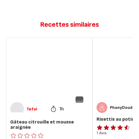
Recettes similaires
Gâteau
Risettis
citrouille
au
et
potiron
mousse
araignée
PhanyDoudou
1h
Tefal
Risettis au potiro
Gâteau citrouille et mousse
araignée
ratings.4.5
1 Avis