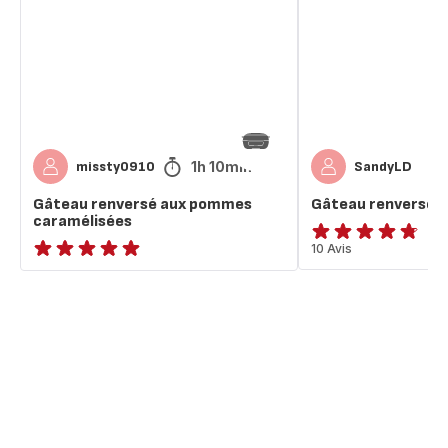
pommes
pommes
caramélisées
1h 10min
missty0910
SandyLD
Gâteau renversé aux pommes
Gâteau renversé 
caramélisées
ratings.4.7
10 Avis
ratings.NaN