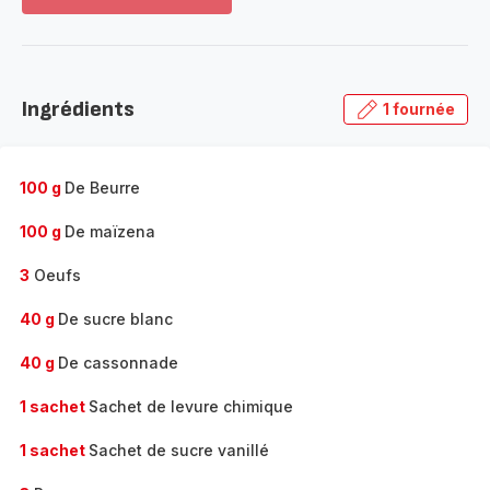
Voir
plus...
-
Découvrir
la
Ingrédients
1 fournée
gamme
complète
-
100 g
De Beurre
100 g
De maïzena
3
Oeufs
40 g
De sucre blanc
40 g
De cassonnade
1 sachet
Sachet de levure chimique
1 sachet
Sachet de sucre vanillé