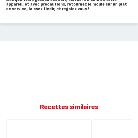
appareil, et avec precautions, retournez le moule sur un plat
de service, laissez tiedir, et regalez vous !
Recettes similaires
Gâteau
Gâteau
renversé
renversé
aux
aux