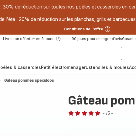
 : 30% de réduction sur toutes nos poêles et casseroles en
e l'été : 20% de réduction sur les planchas, grills et barbec
Conditions de l'offre
Livraison offerte* en 3 jours
90 jours pour changer d’avis
Garantie
oêles & casseroles
Petit électroménager
Ustensiles & moules
Ac
Gâteau pommes speculoos
Gâteau pom
-
/5
-
Avis
5
étoiles