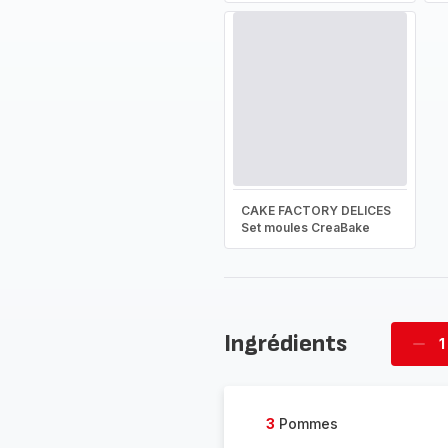
CAKE FACTORY DELICES
Set moules CreaBake
Ingrédients
1
Supp
four
3
Pommes