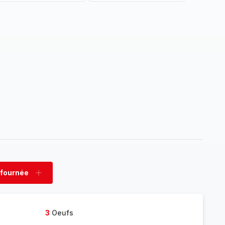
 fournée
rimer
Ajouter
née
fournée
3
Oeufs