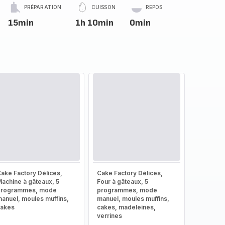
PRÉPARATION
CUISSON
REPOS
15min
1h 10min
0min
ake Factory Délices,
Cake Factory Délices,
achine à gâteaux, 5
Four à gâteaux, 5
programmes, mode
programmes, mode
anuel, moules muffins,
manuel, moules muffins,
cakes
cakes, madeleines,
verrines