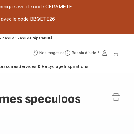
 céramique avec le code CERAMETE
ues avec le code BBQETE26
 2 ans & 15 ans de réparabilité
Nos magasins
Besoin d'aide ?
Nos
Besoin
Mon
Mon
magasins
d'aide
compte
panier
cessoires
Services & Recyclage
Inspirations
?
mes speculoos