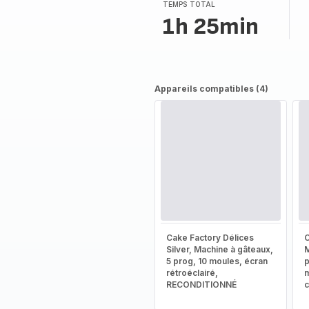
(moyenne)
TEMPS TOTAL
1h 25min
Appareils compatibles (4)
Cake Factory Délices
C
Silver, Machine à gâteaux,
M
5 prog, 10 moules, écran
rétroéclairé,
m
RECONDITIONNÉ