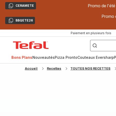
Promo de l'été
CERAMETE
Copier
Promo d
BBQETE26
Copier
Paiement en plusieurs fois
["Poêles
inox,
Accueil
Cake
Factory,
Tefal
Planchas,
Céramique..."]
Bons Plans
Nouveautés
Pizza Pronto
Couteaux Eversharp
P
Accueil
Recettes
TOUTES NOS RECETTES