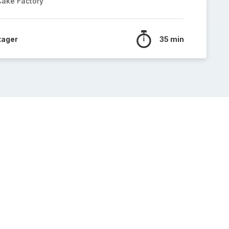
Cake Factory
tager
35 min